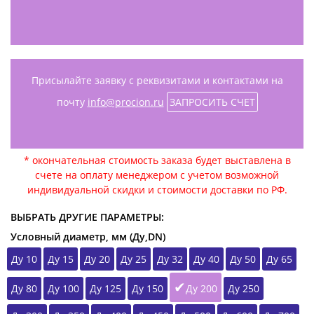
Присылайте заявку с реквизитами и контактами на
почту
info@procion.ru
ЗАПРОСИТЬ СЧЕТ
* окончательная стоимость заказа будет выставлена в
счете на оплату менеджером с учетом возможной
индивидуальной скидки и стоимости доставки по РФ.
ВЫБРАТЬ ДРУГИЕ ПАРАМЕТРЫ:
Условный диаметр, мм (Ду,DN)
Ду 10
Ду 15
Ду 20
Ду 25
Ду 32
Ду 40
Ду 50
Ду 65
Ду 80
Ду 100
Ду 125
Ду 150
Ду 200
Ду 250