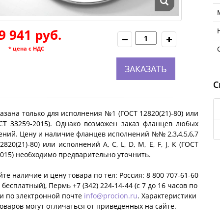
9 941 руб.
* цена с НДС
ЗАКАЗАТЬ
С
азана только для исполнения №1 (ГОСТ 12820(21)-80) или
ОСТ 33259-2015). Однако возможен заказ фланцев любых
ний. Цену и наличие фланцев исполнений №№ 2,3,4,5,6,7
2820(21)-80) или исполнений A, C, L, D, M, E, F, J, К (ГОСТ
2015) необходимо предварительно уточнить.
те наличие и цену товара по тел: Россия: 8 800 707-61-60
 бесплатный), Пермь +7 (342) 224-14-44 (c 7 до 16 часов по
ли по электронной почте
info@procion.ru
. Характеристики
оваров могут отличаться от приведенных на сайте.