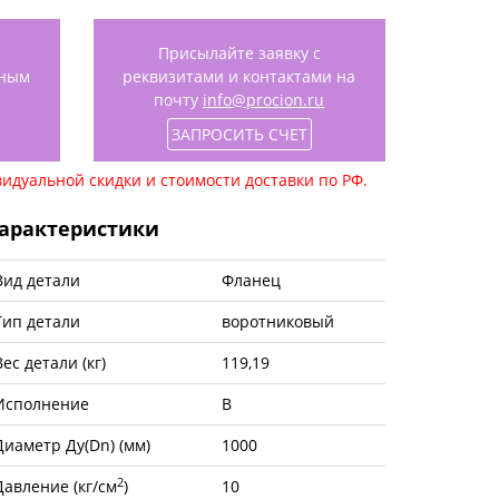
Присылайте заявку с
нным
реквизитами и контактами на
почту
info@procion.ru
ЗАПРОСИТЬ СЧЕТ
идуальной скидки и стоимости доставки по РФ.
арактеристики
Вид детали
Фланец
Тип детали
воротниковый
Вес детали (кг)
119,19
Исполнение
B
Диаметр Ду(Dn) (мм)
1000
2
Давление (кг/см
)
10