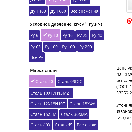
Ду 1400
Ду 1600
Все значения
6
2
Условное давление, кг/см
(Ру,РN)
Ру 6
Ру 10
Ру 16
Ру 25
Ру 40
Ру 63
Ру 100
Ру 160
Ру 200
Все Ру
Цена ук
Марка стали
"B" (Г
исполне
Сталь 20
Сталь 09Г2С
(ГОСТ 1
33259-
Сталь 10Х17Н13М2Т
Сталь 12Х18Н10Т
Сталь 13ХФА
Уточняй
(звонок
Сталь 15Х5М
Сталь 30ХМА
мск) и
т
Сталь 40Х
Сталь 45
Все стали