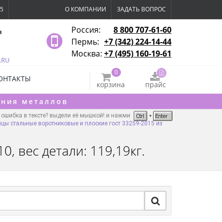
15
О КОМПАНИИ
ЗАДАТЬ ВОПРОС
Россия:
8 800 707-61-60
я
Пермь:
+7 (342) 224-14-44
Москва:
+7 (495) 160-19-61
.RU
0
ОНТАКТЫ
корзина
прайс
ения металлов
ошибка в тексте? выдели её мышкой! и нажми
цы стальные воротниковые и плоские гост 33259-2015 из
, вес детали: 119,19кг.