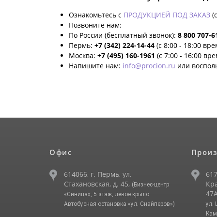
Ознакомьтесь с
ПРОДУКЦИЕЙ ПОД ЗАКАЗ
(
Позвоните нам:
По России (бесплатный звонок):
8 800 707-6
Пермь:
+7 (342) 224-14-44
(с 8:00 - 18:00 вр
Москва:
+7 (495) 160-1961
(с 7:00 - 16:00 вр
Напишите нам:
info@procion.ru
или воспол
Офис
Произ
614066, г. Пермь, ул.
617
Стахановская, д. 45,
Кра
(Бизнес-центр
47А
«Синица», 5 этаж, левое крыло.
Автобусная остановка «ул. Снайперов»)
ул.
Кам