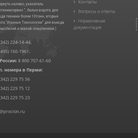
Контакты
ернуть налево, указатель
фтехимсервис ", белые ворота для
Вопросы и ответы
зда техники более 10тонн, вторые
Нормативная
ота "Ионные Технологии" для въезда
документация
омобилей и малой спецтехники.)
(342) 224-14-44
,
(495) 160-1961
,
 России:
8 800 707-61-60
п. номера в Перми:
(342) 229 75 56
(342) 229 75 12
(342) 229 75 23
@procion.ru