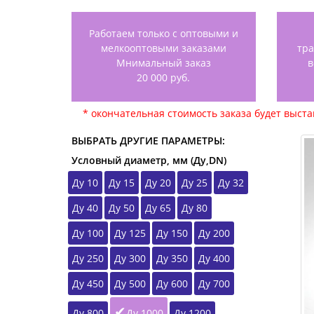
Работаем только с оптовыми и
мелкооптовыми заказами
тр
Мнимальный заказ
в
20 000 руб.
* окончательная стоимость заказа будет выст
ВЫБРАТЬ ДРУГИЕ ПАРАМЕТРЫ:
Условный диаметр, мм (Ду,DN)
Ду 10
Ду 15
Ду 20
Ду 25
Ду 32
Ду 40
Ду 50
Ду 65
Ду 80
Ду 100
Ду 125
Ду 150
Ду 200
Ду 250
Ду 300
Ду 350
Ду 400
Ду 450
Ду 500
Ду 600
Ду 700
Ду 800
Ду 1000
Ду 1200