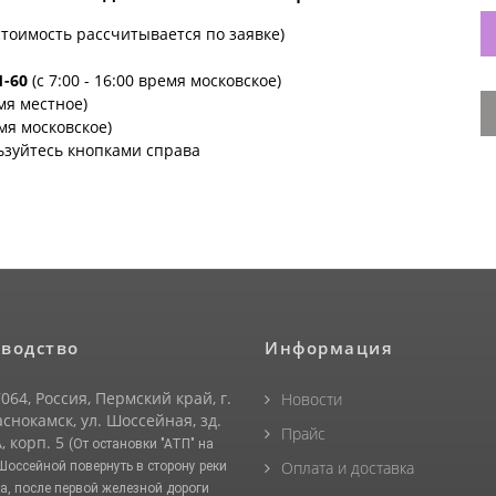
стоимость рассчитывается по заявке)
1-60
(с 7:00 - 16:00 время московское)
емя местное)
емя московское)
ьзуйтесь кнопками справа
водство
Информация
064, Россия, Пермский край, г.
Новости
снокамск, ул. Шоссейная, зд.
Прайс
, корп. 5
(От остановки "АТП" на
Оплата и доставка
 Шоссейной повернуть в сторону реки
а, после первой железной дороги