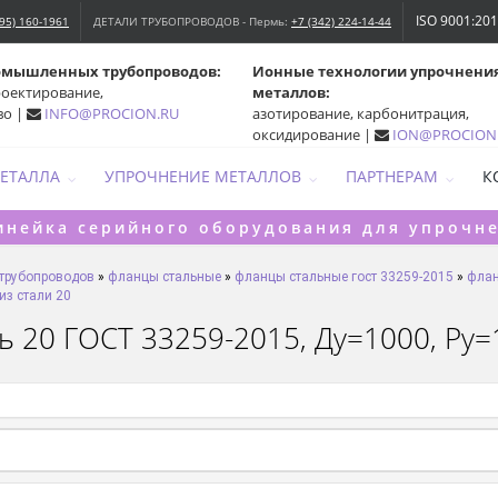
ISO 9001:20
495) 160-1961
ДЕТАЛИ ТРУБОПРОВОДОВ - Пермь:
+7 (342) 224-14-44
омышленных трубопроводов:
Ионные технологии упрочнени
роектирование,
металлов:
во |
INFO@PROCION.RU
азотирование, карбонитрация,
оксидирование |
ION@PROCION
МЕТАЛЛА
УПРОЧНЕНИЕ МЕТАЛЛОВ
ПАРТНЕРАМ
К
инейка серийного оборудования для упрочн
 трубопроводов
»
фланцы стальные
»
фланцы стальные гост 33259-2015
»
флан
из стали 20
 20 ГОСТ 33259-2015, Ду=1000, Ру=10