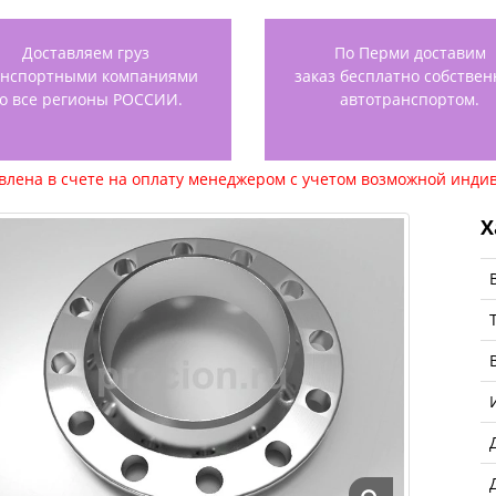
Доставляем груз
По Перми доставим
анспортными компаниями
заказ бесплатно собстве
о все регионы РОССИИ.
автотранспортом.
авлена в счете на оплату менеджером с учетом возможной индив
Х