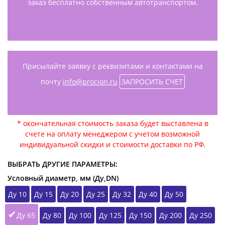
заказ бесплатно собственным автотранспортом.
Присылайте заявку с реквизитами и контактами на
почту
info@procion.ru
ЗАПРОСИТЬ СЧЕТ
* окончательная стоимость заказа будет выставлена в
счете на оплату менеджером с учетом возможной
индивидуальной скидки и стоимости доставки по РФ.
ВЫБРАТЬ ДРУГИЕ ПАРАМЕТРЫ:
Условный диаметр, мм (Ду,DN)
Ду 10
Ду 15
Ду 20
Ду 25
Ду 32
Ду 40
Ду 50
Ду 65
Ду 80
Ду 100
Ду 125
Ду 150
Ду 200
Ду 250