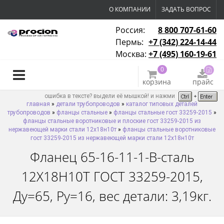
О КОМПАНИИ
ЗАДАТЬ ВОПРОС
Россия:
8 800 707-61-60
Пермь:
+7 (342) 224-14-44
Москва:
+7 (495) 160-19-61
0
корзина
прайс
ошибка в тексте? выдели её мышкой! и нажми
главная
»
детали трубопроводов
»
каталог типовых деталей
трубопроводов
»
фланцы стальные
»
фланцы стальные гост 33259-2015
»
фланцы стальные воротниковые и плоские гост 33259-2015 из
нержавеющей марки стали 12х18н10т
»
фланцы стальные воротниковые
гост 33259-2015 из нержавеющей марки стали 12х18н10т
Фланец 65-16-11-1-B-сталь
12Х18Н10Т ГОСТ 33259-2015,
Ду=65, Ру=16, вес детали: 3,19кг.