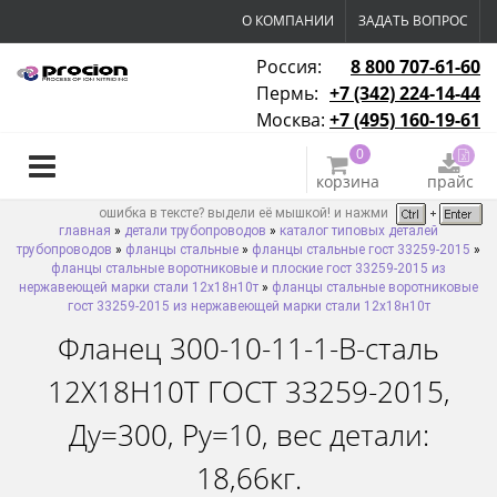
О КОМПАНИИ
ЗАДАТЬ ВОПРОС
Россия:
8 800 707-61-60
Пермь:
+7 (342) 224-14-44
Москва:
+7 (495) 160-19-61
0
корзина
прайс
ошибка в тексте? выдели её мышкой! и нажми
главная
»
детали трубопроводов
»
каталог типовых деталей
трубопроводов
»
фланцы стальные
»
фланцы стальные гост 33259-2015
»
фланцы стальные воротниковые и плоские гост 33259-2015 из
нержавеющей марки стали 12х18н10т
»
фланцы стальные воротниковые
гост 33259-2015 из нержавеющей марки стали 12х18н10т
Фланец 300-10-11-1-B-сталь
12Х18Н10Т ГОСТ 33259-2015,
Ду=300, Ру=10, вес детали:
18,66кг.