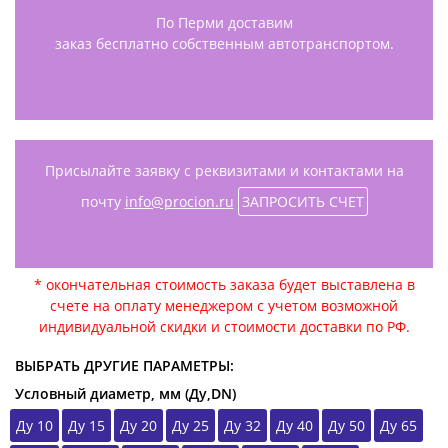
По Перми доставим
заказ бесплатно собственным автотранспортом.
Присылайте заявку с реквизитами и контактами на
почту
info@procion.ru
ЗАПРОСИТЬ СЧЕТ
* окончательная стоимость заказа будет выставлена в
счете на оплату менеджером с учетом возможной
индивидуальной скидки и стоимости доставки по РФ.
ВЫБРАТЬ ДРУГИЕ ПАРАМЕТРЫ:
Условный диаметр, мм (Ду,DN)
Ду 10
Ду 15
Ду 20
Ду 25
Ду 32
Ду 40
Ду 50
Ду 65