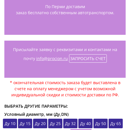
По Перми доставим
заказ бесплатно собственным автотранспортом.
Присылайте заявку с реквизитами и контактами на
почту
info@procion.ru
ЗАПРОСИТЬ СЧЕТ
* окончательная стоимость заказа будет выставлена в
счете на оплату менеджером с учетом возможной
индивидуальной скидки и стоимости доставки по РФ.
ВЫБРАТЬ ДРУГИЕ ПАРАМЕТРЫ:
Условный диаметр, мм (Ду,DN)
Ду 10
Ду 15
Ду 20
Ду 25
Ду 32
Ду 40
Ду 50
Ду 65