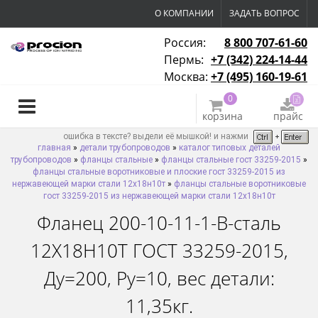
О КОМПАНИИ
ЗАДАТЬ ВОПРОС
Россия:
8 800 707-61-60
Пермь:
+7 (342) 224-14-44
Москва:
+7 (495) 160-19-61
0
корзина
прайс
ошибка в тексте? выдели её мышкой! и нажми
главная
»
детали трубопроводов
»
каталог типовых деталей
трубопроводов
»
фланцы стальные
»
фланцы стальные гост 33259-2015
»
фланцы стальные воротниковые и плоские гост 33259-2015 из
нержавеющей марки стали 12х18н10т
»
фланцы стальные воротниковые
гост 33259-2015 из нержавеющей марки стали 12х18н10т
Фланец 200-10-11-1-B-сталь
12Х18Н10Т ГОСТ 33259-2015,
Ду=200, Ру=10, вес детали:
11,35кг.