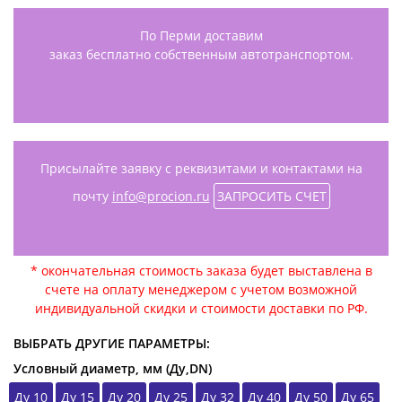
По Перми доставим
заказ бесплатно собственным автотранспортом.
Присылайте заявку с реквизитами и контактами на
почту
info@procion.ru
ЗАПРОСИТЬ СЧЕТ
* окончательная стоимость заказа будет выставлена в
счете на оплату менеджером с учетом возможной
индивидуальной скидки и стоимости доставки по РФ.
ВЫБРАТЬ ДРУГИЕ ПАРАМЕТРЫ:
Условный диаметр, мм (Ду,DN)
Ду 10
Ду 15
Ду 20
Ду 25
Ду 32
Ду 40
Ду 50
Ду 65