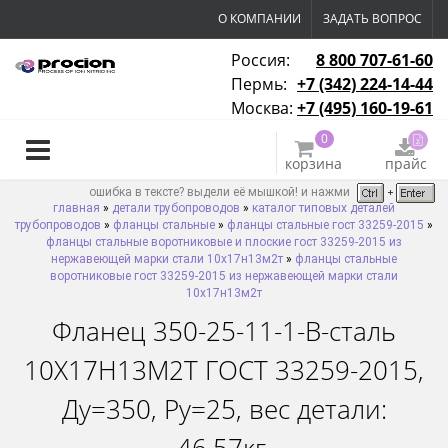
О КОМПАНИИ
ЗАДАТЬ ВОПРОС
Россия:
8 800 707-61-60
Пермь:
+7 (342) 224-14-44
Москва:
+7 (495) 160-19-61
0
корзина
прайс
ошибка в тексте? выдели её мышкой! и нажми
главная
»
детали трубопроводов
»
каталог типовых деталей
трубопроводов
»
фланцы стальные
»
фланцы стальные гост 33259-2015
»
фланцы стальные воротниковые и плоские гост 33259-2015 из
нержавеющей марки стали 10х17н13м2т
»
фланцы стальные
воротниковые гост 33259-2015 из нержавеющей марки стали
10х17н13м2т
Фланец 350-25-11-1-B-сталь
10Х17Н13М2Т ГОСТ 33259-2015,
Ду=350, Ру=25, вес детали: