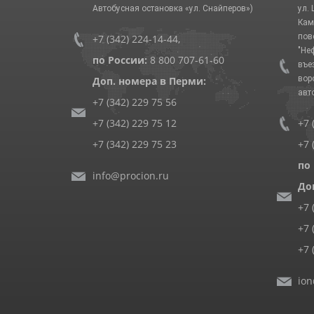
Автобусная остановка «ул. Снайперов»)
ул.
Кам
пов
+7 (342) 224-14-44
,
"Не
по России:
8 800 707-61-60
въе
вор
Доп. номера в Перми:
авт
+7 (342) 229 75 56
+7 (342) 229 75 12
+7 
+7 (342) 229 75 23
+7 
по
info@procion.ru
До
+7 
+7 
+7 
ion