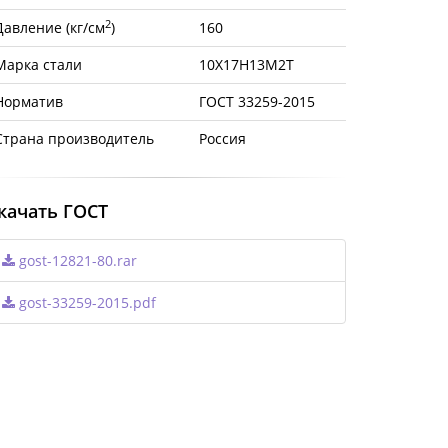
2
Давление (кг/см
)
160
Марка стали
10Х17Н13М2Т
Норматив
ГОСТ 33259-2015
Страна производитель
Россия
качать ГОСТ
gost-12821-80.rar
gost-33259-2015.pdf