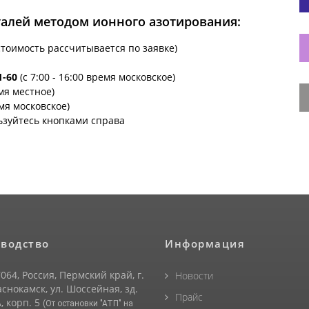
талей методом ионного азотирования:
стоимость рассчитывается по заявке)
1-60
(с 7:00 - 16:00 время московское)
емя местное)
емя московское)
ьзуйтесь кнопками справа
водство
Информация
064, Россия, Пермский край, г.
Новости
снокамск, ул. Шоссейная, зд.
Прайс
, корп. 5
(От остановки "АТП" на