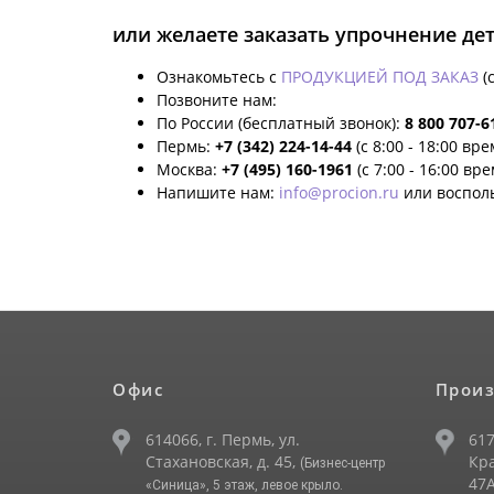
или желаете заказать упрочнение де
Ознакомьтесь с
ПРОДУКЦИЕЙ ПОД ЗАКАЗ
(
Позвоните нам:
По России (бесплатный звонок):
8 800 707-6
Пермь:
+7 (342) 224-14-44
(с 8:00 - 18:00 вр
Москва:
+7 (495) 160-1961
(с 7:00 - 16:00 вр
Напишите нам:
info@procion.ru
или воспол
Офис
Произ
614066, г. Пермь, ул.
617
Стахановская, д. 45,
Кра
(Бизнес-центр
47А
«Синица», 5 этаж, левое крыло.