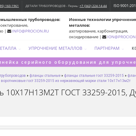
ISO 9001:20
495) 160-1961
ДЕТАЛИ ТРУБОПРОВОДОВ - Пермь:
+7 (342) 224-14-44
омышленных трубопроводов:
Ионные технологии упрочнени
роектирование,
металлов:
во |
INFO@PROCION.RU
азотирование, карбонитрация,
оксидирование |
ION@PROCION
МЕТАЛЛА
УПРОЧНЕНИЕ МЕТАЛЛОВ
ПАРТНЕРАМ
К
инейка серийного оборудования для упрочн
 трубопроводов
»
фланцы стальные
»
фланцы стальные гост 33259-2015
»
флан
 воротниковые гост 33259-2015 из нержавеющей марки стали 10х17н13м2т
ь 10Х17Н13М2Т ГОСТ 33259-2015, Ду