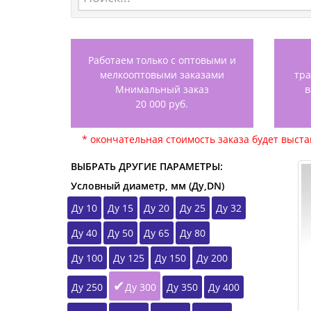
Работаем только с оптовыми и
мелкооптовыми заказами
тр
Мнимальный заказ
в
20 000 руб.
* окончательная стоимость заказа будет выст
ВЫБРАТЬ ДРУГИЕ ПАРАМЕТРЫ:
Условный диаметр, мм (Ду,DN)
Ду 10
Ду 15
Ду 20
Ду 25
Ду 32
Ду 40
Ду 50
Ду 65
Ду 80
Ду 100
Ду 125
Ду 150
Ду 200
Ду 250
Ду 300
Ду 350
Ду 400