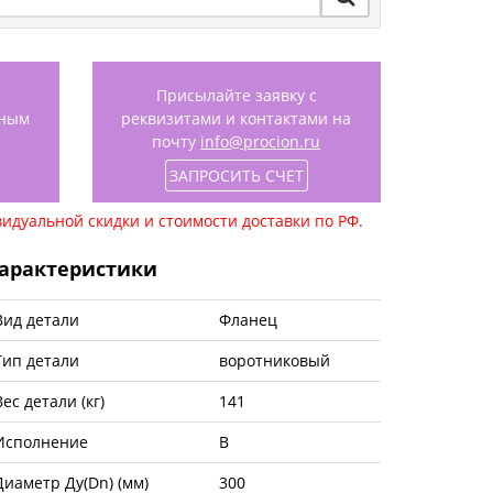
Присылайте заявку с
нным
реквизитами и контактами на
почту
info@procion.ru
ЗАПРОСИТЬ СЧЕТ
идуальной скидки и стоимости доставки по РФ.
арактеристики
Вид детали
Фланец
Тип детали
воротниковый
Вес детали (кг)
141
Исполнение
B
Диаметр Ду(Dn) (мм)
300