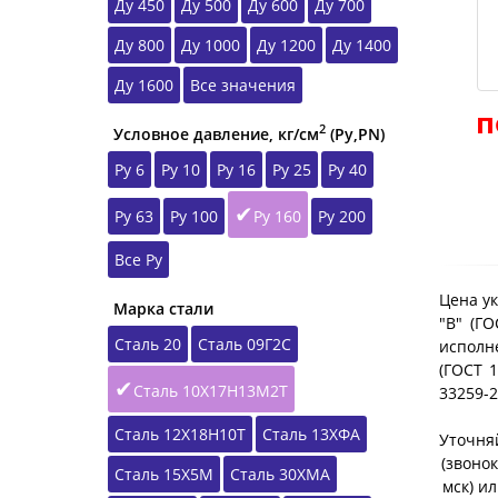
Ду 450
Ду 500
Ду 600
Ду 700
Ду 800
Ду 1000
Ду 1200
Ду 1400
Ду 1600
Все значения
п
2
Условное давление, кг/см
(Ру,РN)
Ру 6
Ру 10
Ру 16
Ру 25
Ру 40
Ру 63
Ру 100
Ру 160
Ру 200
Все Ру
Цена ук
Марка стали
"B" (Г
Сталь 20
Сталь 09Г2С
исполне
(ГОСТ 1
Сталь 10Х17Н13М2Т
33259-
Сталь 12Х18Н10Т
Сталь 13ХФА
Уточняй
(звонок
Сталь 15Х5М
Сталь 30ХМА
мск) и