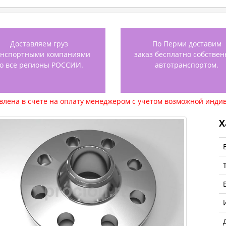
Доставляем груз
По Перми доставим
анспортными компаниями
заказ бесплатно собстве
о все регионы РОССИИ.
автотранспортом.
авлена в счете на оплату менеджером с учетом возможной индив
Х