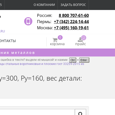
15
О КОМПАНИИ
ЗАДАТЬ ВОПРОС
Россия:
8 800 707-61-60
я
Пермь:
+7 (342) 224-14-44
Москва:
+7 (495) 160-19-61
.RU
0
ОНТАКТЫ
корзина
прайс
ения металлов
ошибка в тексте? выдели её мышкой! и нажми
цы стальные воротниковые и плоские гост 33259-2015 из
=300, Ру=160, вес детали: