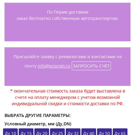
По Перми доставим
заказ бесплатно собственным автотранспортом.
Присылайте заявку с реквизитами и контактами на
почту
info@procion.ru
ЗАПРОСИТЬ СЧЕТ
* окончательная стоимость заказа будет выставлена в
счете на оплату менеджером с учетом возможной
индивидуальной скидки и стоимости доставки по РФ.
ВЫБРАТЬ ДРУГИЕ ПАРАМЕТРЫ:
Условный диаметр, мм (Ду,DN)
Ду 10
Ду 15
Ду 20
Ду 25
Ду 32
Ду 40
Ду 50
Ду 65