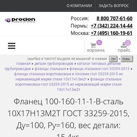
О КОМПАНИИ
ЗАДАТЬ ВОПРОС
Россия:
8 800 707-61-60
Пермь:
+7 (342) 224-14-44
Москва:
+7 (495) 160-19-61
0
корзина
прайс
ошибка в тексте? выдели её мышкой! и нажми
главная
»
детали трубопроводов
»
каталог типовых деталей
трубопроводов
»
фланцы стальные
»
фланцы стальные гост 33259-2015
»
фланцы стальные воротниковые и плоские гост 33259-2015 из
нержавеющей марки стали 10х17н13м2т
»
фланцы стальные
воротниковые гост 33259-2015 из нержавеющей марки стали
10х17н13м2т
Фланец 100-160-11-1-B-сталь
10Х17Н13М2Т ГОСТ 33259-2015,
Ду=100, Ру=160, вес детали: