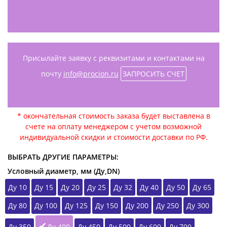
Присылайте заявку с реквизитами и контактами на
почту
info@procion.ru
ЗАПРОСИТЬ СЧЕТ
* окончательная стоимость заказа будет выставлена в
счете на оплату менеджером с учетом возможной
индивидуальной скидки и стоимости доставки по РФ.
ВЫБРАТЬ ДРУГИЕ ПАРАМЕТРЫ:
Условный диаметр, мм (Ду,DN)
Ду 10
Ду 15
Ду 20
Ду 25
Ду 32
Ду 40
Ду 50
Ду 65
Ду 80
Ду 100
Ду 125
Ду 150
Ду 200
Ду 250
Ду 300
Ду 350
Ду 400
Ду 450
Ду 500
Ду 600
Ду 700