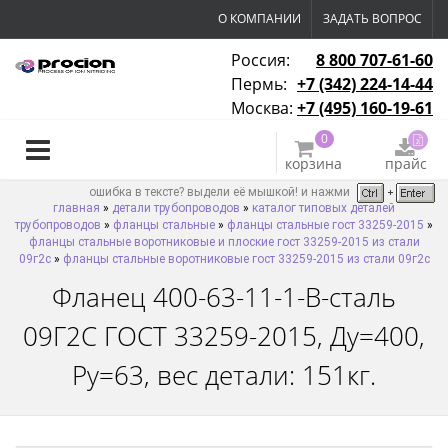
О КОМПАНИИ
ЗАДАТЬ ВОПРОС
Россия:
8 800 707-61-60
Пермь:
+7 (342) 224-14-44
Москва:
+7 (495) 160-19-61
0
корзина
прайс
ошибка в тексте? выдели её мышкой! и нажми
главная
»
детали трубопроводов
»
каталог типовых деталей
трубопроводов
»
фланцы стальные
»
фланцы стальные гост 33259-2015
»
фланцы стальные воротниковые и плоские гост 33259-2015 из стали
09г2с
»
фланцы стальные воротниковые гост 33259-2015 из стали 09г2с
Фланец 400-63-11-1-B-сталь
09Г2С ГОСТ 33259-2015, Ду=400,
Ру=63, вес детали: 151кг.