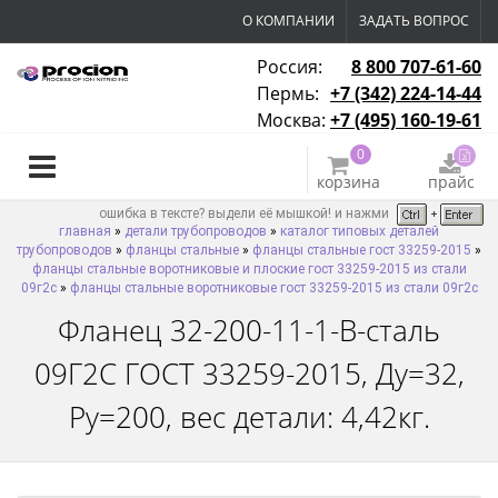
О КОМПАНИИ
ЗАДАТЬ ВОПРОС
Россия:
8 800 707-61-60
Пермь:
+7 (342) 224-14-44
Москва:
+7 (495) 160-19-61
0
корзина
прайс
ошибка в тексте? выдели её мышкой! и нажми
главная
»
детали трубопроводов
»
каталог типовых деталей
трубопроводов
»
фланцы стальные
»
фланцы стальные гост 33259-2015
»
фланцы стальные воротниковые и плоские гост 33259-2015 из стали
09г2с
»
фланцы стальные воротниковые гост 33259-2015 из стали 09г2с
Фланец 32-200-11-1-B-сталь
09Г2С ГОСТ 33259-2015, Ду=32,
Ру=200, вес детали: 4,42кг.