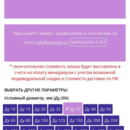
Присылайте заявку с реквизитами и контактами на
почту
info@procion.ru
ЗАПРОСИТЬ СЧЕТ
* окончательная стоимость заказа будет выставлена в
счете на оплату менеджером с учетом возможной
индивидуальной скидки и стоимости доставки по РФ.
ВЫБРАТЬ ДРУГИЕ ПАРАМЕТРЫ:
Условный диаметр, мм (Ду,DN)
Ду 10
Ду 15
Ду 20
Ду 25
Ду 32
Ду 40
Ду 50
Ду 65
Ду 80
Ду 100
Ду 125
Ду 150
Ду 200
Ду 250