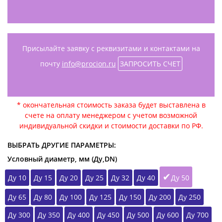
Присылайте заявку с реквизитами и контактами на
почту
info@procion.ru
ЗАПРОСИТЬ СЧЕТ
* окончательная стоимость заказа будет выставлена в
счете на оплату менеджером с учетом возможной
индивидуальной скидки и стоимости доставки по РФ.
ВЫБРАТЬ ДРУГИЕ ПАРАМЕТРЫ:
Условный диаметр, мм (Ду,DN)
Ду 10
Ду 15
Ду 20
Ду 25
Ду 32
Ду 40
Ду 50
Ду 65
Ду 80
Ду 100
Ду 125
Ду 150
Ду 200
Ду 250
Ду 300
Ду 350
Ду 400
Ду 450
Ду 500
Ду 600
Ду 700