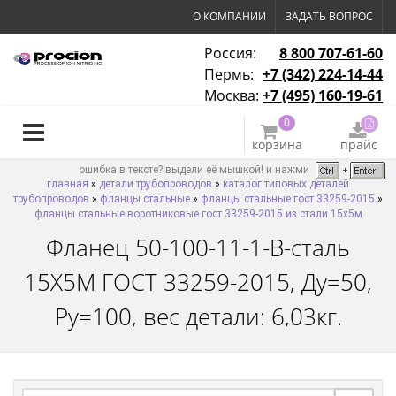
О КОМПАНИИ
ЗАДАТЬ ВОПРОС
Россия:
8 800 707-61-60
Пермь:
+7 (342) 224-14-44
Москва:
+7 (495) 160-19-61
0
корзина
прайс
ошибка в тексте? выдели её мышкой! и нажми
главная
»
детали трубопроводов
»
каталог типовых деталей
трубопроводов
»
фланцы стальные
»
фланцы стальные гост 33259-2015
»
фланцы стальные воротниковые гост 33259-2015 из стали 15х5м
Фланец 50-100-11-1-B-сталь
15Х5М ГОСТ 33259-2015, Ду=50,
Ру=100, вес детали: 6,03кг.