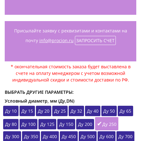
Присылайте заявку с реквизитами и контактами на
почту
info@procion.ru
ЗАПРОСИТЬ СЧЕТ
* окончательная стоимость заказа будет выставлена в
счете на оплату менеджером с учетом возможной
индивидуальной скидки и стоимости доставки по РФ.
ВЫБРАТЬ ДРУГИЕ ПАРАМЕТРЫ:
Условный диаметр, мм (Ду,DN)
Ду 10
Ду 15
Ду 20
Ду 25
Ду 32
Ду 40
Ду 50
Ду 65
Ду 80
Ду 100
Ду 125
Ду 150
Ду 200
Ду 250
Ду 300
Ду 350
Ду 400
Ду 450
Ду 500
Ду 600
Ду 700