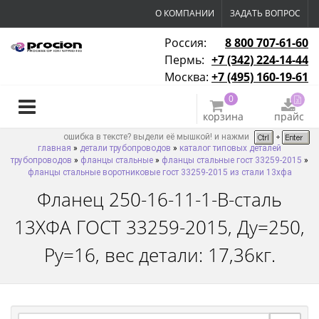
О КОМПАНИИ
ЗАДАТЬ ВОПРОС
Россия:
8 800 707-61-60
Пермь:
+7 (342) 224-14-44
Москва:
+7 (495) 160-19-61
0
корзина
прайс
ошибка в тексте? выдели её мышкой! и нажми
главная
»
детали трубопроводов
»
каталог типовых деталей
трубопроводов
»
фланцы стальные
»
фланцы стальные гост 33259-2015
»
фланцы стальные воротниковые гост 33259-2015 из стали 13хфа
Фланец 250-16-11-1-B-сталь
13ХФА ГОСТ 33259-2015, Ду=250,
Ру=16, вес детали: 17,36кг.