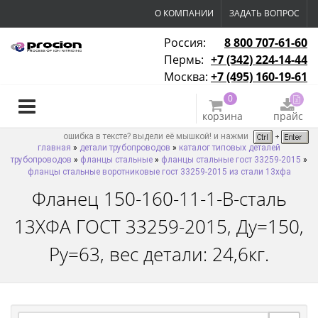
О КОМПАНИИ
ЗАДАТЬ ВОПРОС
Россия:
8 800 707-61-60
Пермь:
+7 (342) 224-14-44
Москва:
+7 (495) 160-19-61
0
корзина
прайс
ошибка в тексте? выдели её мышкой! и нажми
главная
»
детали трубопроводов
»
каталог типовых деталей
трубопроводов
»
фланцы стальные
»
фланцы стальные гост 33259-2015
»
фланцы стальные воротниковые гост 33259-2015 из стали 13хфа
Фланец 150-160-11-1-B-сталь
13ХФА ГОСТ 33259-2015, Ду=150,
Ру=63, вес детали: 24,6кг.