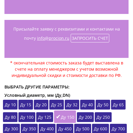
Присылайте заявку с реквизитами и контактами на
почту
info@procion.ru
ЗАПРОСИТЬ СЧЕТ
* окончательная стоимость заказа будет выставлена в
счете на оплату менеджером с учетом возможной
индивидуальной скидки и стоимости доставки по РФ.
ВЫБРАТЬ ДРУГИЕ ПАРАМЕТРЫ:
Условный диаметр, мм (Ду,DN)
Ду 10
Ду 15
Ду 20
Ду 25
Ду 32
Ду 40
Ду 50
Ду 65
Ду 80
Ду 100
Ду 125
Ду 150
Ду 200
Ду 250
Ду 300
Ду 350
Ду 400
Ду 450
Ду 500
Ду 600
Ду 700