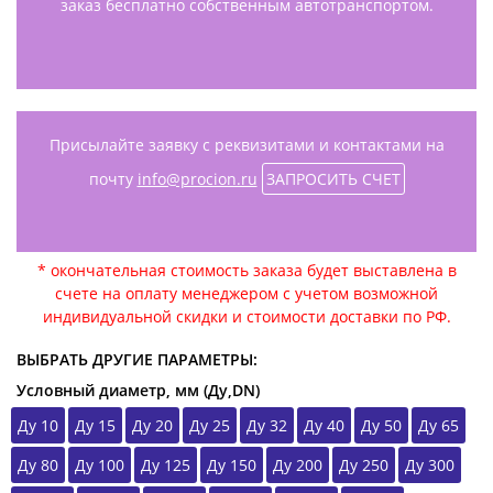
заказ бесплатно собственным автотранспортом.
Присылайте заявку с реквизитами и контактами на
почту
info@procion.ru
ЗАПРОСИТЬ СЧЕТ
* окончательная стоимость заказа будет выставлена в
счете на оплату менеджером с учетом возможной
индивидуальной скидки и стоимости доставки по РФ.
ВЫБРАТЬ ДРУГИЕ ПАРАМЕТРЫ:
Условный диаметр, мм (Ду,DN)
Ду 10
Ду 15
Ду 20
Ду 25
Ду 32
Ду 40
Ду 50
Ду 65
Ду 80
Ду 100
Ду 125
Ду 150
Ду 200
Ду 250
Ду 300