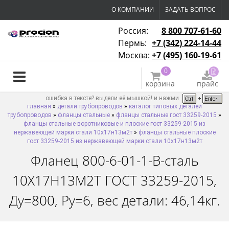
О КОМПАНИИ
ЗАДАТЬ ВОПРОС
Россия:
8 800 707-61-60
Пермь:
+7 (342) 224-14-44
Москва:
+7 (495) 160-19-61
0
корзина
прайс
ошибка в тексте? выдели её мышкой! и нажми
главная
»
детали трубопроводов
»
каталог типовых деталей
трубопроводов
»
фланцы стальные
»
фланцы стальные гост 33259-2015
»
фланцы стальные воротниковые и плоские гост 33259-2015 из
нержавеющей марки стали 10х17н13м2т
»
фланцы стальные плоские
гост 33259-2015 из нержавеющей марки стали 10х17н13м2т
Фланец 800-6-01-1-B-сталь
10Х17Н13М2Т ГОСТ 33259-2015,
Ду=800, Ру=6, вес детали: 46,14кг.