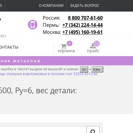
15
О КОМПАНИИ
ЗАДАТЬ ВОПРОС
Россия:
8 800 707-61-60
я
Пермь:
+7 (342) 224-14-44
Москва:
+7 (495) 160-19-61
.RU
0
ОНТАКТЫ
корзина
прайс
ения металлов
ошибка в тексте? выдели её мышкой! и нажми
цы стальные воротниковые и плоские гост 33259-2015 из
0, Ру=6, вес детали: