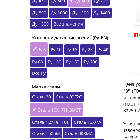
Ду 450
Ду 500
Ду 600
Ду 700
Ду 800
Ду 1000
Ду 1200
Ду 1400
Ду 1600
Все значения
п
2
Условное давление, кг/см
(Ру,РN)
Ру 6
Ру 10
Ру 16
Ру 25
Ру 40
Ру 63
Ру 100
Ру 160
Ру 200
Все Ру
Цена ук
Марка стали
"B" (Г
Сталь 20
Сталь 09Г2С
исполне
(ГОСТ 1
Сталь 10Х17Н13М2Т
33259-
Сталь 12Х18Н10Т
Сталь 13ХФА
Уточняй
(звонок
Сталь 15Х5М
Сталь 30ХМА
мск) и