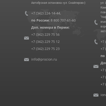
Автобусная остановка «ул. Снайперов»)
ул.
Кам
пов
+7 (342) 224-14-44
,
"Не
по России:
8 800 707-61-60
въе
вор
Доп. номера в Перми:
авт
+7 (342) 229 75 56
+7 (342) 229 75 12
+7 
+7 (342) 229 75 23
+7 
по
info@procion.ru
До
+7 
+7 
+7 
ion