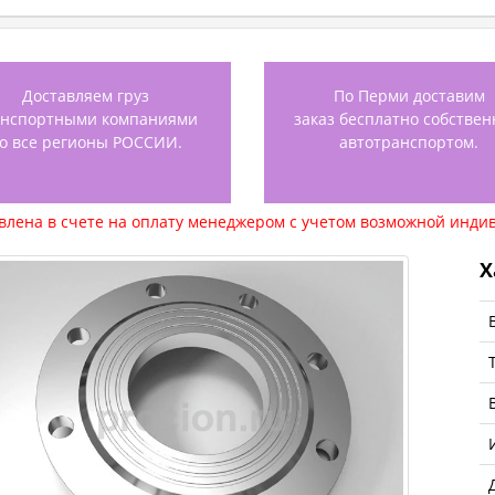
Доставляем груз
По Перми доставим
анспортными компаниями
заказ бесплатно собстве
о все регионы РОССИИ.
автотранспортом.
авлена в счете на оплату менеджером с учетом возможной индив
Х