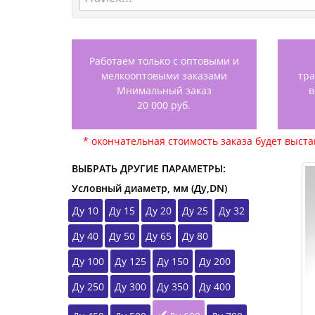
Работаем только с оптовыми и
мелкооптовыми заказами
тр
Мнимальный заказ
в
20 000 руб.
* окончательная стоимость заказа будет выст
ВЫБРАТЬ ДРУГИЕ ПАРАМЕТРЫ:
Условный диаметр, мм (Ду,DN)
Ду 10
Ду 15
Ду 20
Ду 25
Ду 32
Ду 40
Ду 50
Ду 65
Ду 80
Ду 100
Ду 125
Ду 150
Ду 200
Ду 250
Ду 300
Ду 350
Ду 400