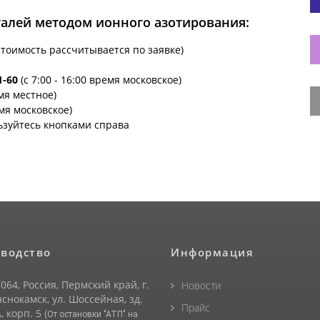
талей методом ионного азотирования:
стоимость рассчитывается по заявке)
1-60
(с 7:00 - 16:00 время московское)
емя местное)
емя московское)
ьзуйтесь кнопками справа
водство
Информация
064, Россия, Пермский край, г.
Новости
снокамск, ул. Шоссейная, зд.
Прайс
, корп. 5
(От остановки "АТП" на