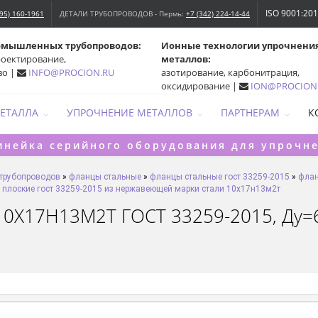
ISO 9001:20
495) 160-1961
ДЕТАЛИ ТРУБОПРОВОДОВ - Пермь:
+7 (342) 224-14-44
омышленных трубопроводов:
Ионные технологии упрочнени
роектирование,
металлов:
во |
INFO@PROCION.RU
азотирование, карбонитрация,
оксидирование |
ION@PROCION
МЕТАЛЛА
УПРОЧНЕНИЕ МЕТАЛЛОВ
ПАРТНЕРАМ
К
инейка серийного оборудования для упрочн
 трубопроводов
»
фланцы стальные
»
фланцы стальные гост 33259-2015
»
флан
плоские гост 33259-2015 из нержавеющей марки стали 10х17н13м2т
10Х17Н13М2Т ГОСТ 33259-2015, Ду=60