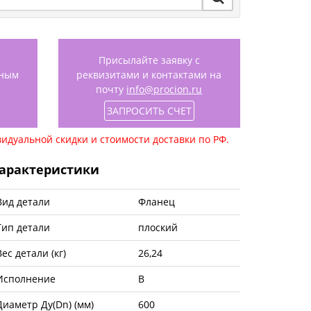
Присылайте заявку с
нным
реквизитами и контактами на
почту
info@procion.ru
ЗАПРОСИТЬ СЧЕТ
идуальной скидки и стоимости доставки по РФ.
арактеристики
Вид детали
Фланец
Тип детали
плоский
Вес детали (кг)
26,24
Исполнение
B
Диаметр Ду(Dn) (мм)
600