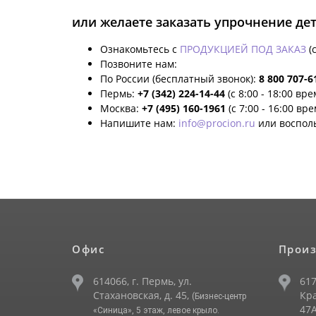
или желаете заказать упрочнение де
Ознакомьтесь с
ПРОДУКЦИЕЙ ПОД ЗАКАЗ
(
Позвоните нам:
По России (бесплатный звонок):
8 800 707-6
Пермь:
+7 (342) 224-14-44
(с 8:00 - 18:00 вр
Москва:
+7 (495) 160-1961
(с 7:00 - 16:00 вр
Напишите нам:
info@procion.ru
или воспол
Офис
Произ
614066, г. Пермь, ул.
617
Стахановская, д. 45,
Кра
(Бизнес-центр
47А
«Синица», 5 этаж, левое крыло.