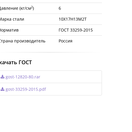
2
Давление (кг/см
)
6
Марка стали
10Х17Н13М2Т
Норматив
ГОСТ 33259-2015
Страна производитель
Россия
качать ГОСТ
gost-12820-80.rar
gost-33259-2015.pdf