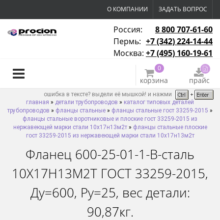
О КОМПАНИИ
ЗАДАТЬ ВОПРОС
Россия:
8 800 707-61-60
Пермь:
+7 (342) 224-14-44
Москва:
+7 (495) 160-19-61
0
корзина
прайс
ошибка в тексте? выдели её мышкой! и нажми
главная
»
детали трубопроводов
»
каталог типовых деталей
трубопроводов
»
фланцы стальные
»
фланцы стальные гост 33259-2015
»
фланцы стальные воротниковые и плоские гост 33259-2015 из
нержавеющей марки стали 10х17н13м2т
»
фланцы стальные плоские
гост 33259-2015 из нержавеющей марки стали 10х17н13м2т
Фланец 600-25-01-1-B-сталь
10Х17Н13М2Т ГОСТ 33259-2015,
Ду=600, Ру=25, вес детали:
90,87кг.