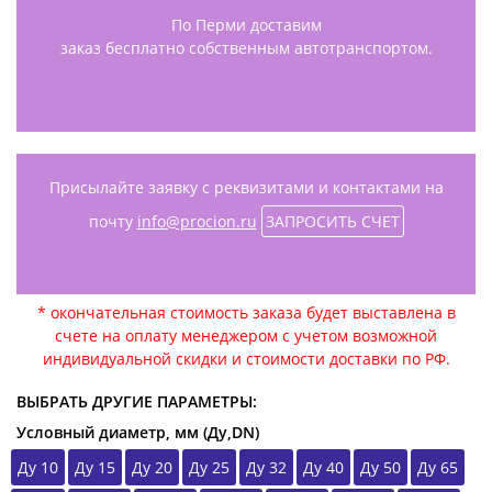
По Перми доставим
заказ бесплатно собственным автотранспортом.
Присылайте заявку с реквизитами и контактами на
почту
info@procion.ru
ЗАПРОСИТЬ СЧЕТ
* окончательная стоимость заказа будет выставлена в
счете на оплату менеджером с учетом возможной
индивидуальной скидки и стоимости доставки по РФ.
ВЫБРАТЬ ДРУГИЕ ПАРАМЕТРЫ:
Условный диаметр, мм (Ду,DN)
Ду 10
Ду 15
Ду 20
Ду 25
Ду 32
Ду 40
Ду 50
Ду 65