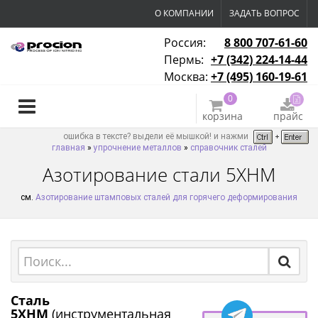
О КОМПАНИИ
ЗАДАТЬ ВОПРОС
Россия:
8 800 707-61-60
Пермь:
+7 (342) 224-14-44
Москва:
+7 (495) 160-19-61
0
корзина
прайс
ошибка в тексте? выдели её мышкой! и нажми
главная
»
упрочнение металлов
»
справочник сталей
Азотирование стали 5ХНМ
см.
Азотирование штамповых сталей для горячего деформирования
Сталь
5ХНМ
(инструментальная