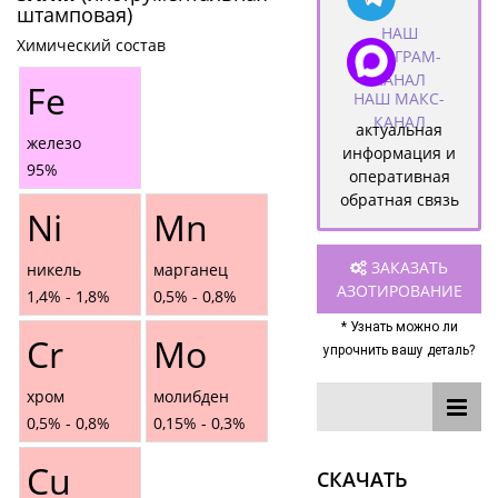
штамповая)
НАШ
Химический состав
ТЕЛЕГРАМ-
КАНАЛ
Fe
НАШ МАКС-
КАНАЛ
актуальная
железо
информация и
95%
оперативная
обратная связь
Ni
Mn
ЗАКАЗАТЬ
никель
марганец
АЗОТИРОВАНИЕ
1,4% - 1,8%
0,5% - 0,8%
* Узнать можно ли
Cr
Mo
упрочнить вашу деталь?
хром
молибден
0,5% - 0,8%
0,15% - 0,3%
Сu
СКАЧАТЬ