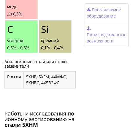
медь
Поставляемое
до 0,3%
оборудование
С
Si
Производственные
углерод
кремний
возможности
0,5% - 0,6%
0,1% - 0,4%
Аналогичные стали или стали-
заменители
Россия
5ХНВ, 5ХГМ, 4ХМФС,
5ХНВС, 4Х5В2ФС
Работы и исследования по
ионному азотированию на
стали 5ХНМ