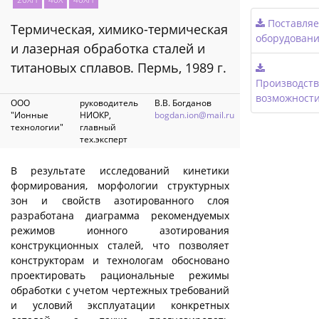
Поставля
Термическая, химико-термическая
оборудован
и лазерная обработка сталей и
титановых сплавов. Пермь, 1989 г.
Производст
возможност
ООО
руководитель
В.В. Богданов
"Ионные
НИОКР,
bogdan.ion@mail.ru
технологии"
главный
тех.эксперт
В результате исследований кинетики
формирования, морфологии структурных
зон и свойств азотированного слоя
разработана диаграмма рекомендуемых
режимов ионного азотирования
конструкционных сталей, что позволяет
конструкторам и технологам обосновано
проектировать рациональные режимы
обработки с учетом чертежных требований
и условий эксплуатации конкретных