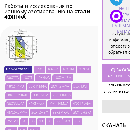
Работы и исследования по
НАШ
ионному азотированию на
стали
ТЕЛЕГРА
40ХНФА
КАНА
НАШ МА
КАНА
актуаль
информац
оператив
обратная 
марки сталей:
38ХС
40ХФА
40ХНМ
30ХГМ
ЗАКАЗ
АЗОТИРОВ
30ХГСА
18ХГТ
40ХНФА
18Х2Н4ВА
* Узнать мож
18Х2Н4МА
35ХН1МФА
20ХН2МФА
35ХН3М
упрочнить вашу
38ХН3МФАШ
30Х3МФА
25ХН3МФА
38Х3МФСА
40Х1МФА
40Х1Н4МФА
45ХН2МФА
45Х2Н2МФА
30ХТ2Н3Ф
38Х2МЮА
30ХТ2Н3Ю
25Х5М
20
30
40
50
60
20Х
35Х
СКАЧАТЬ
20ХН
40Х
40ХН