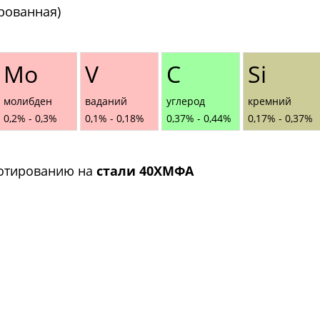
рованная)
Mo
V
С
Si
молибден
ваданий
углерод
кремний
0,2% - 0,3%
0,1% - 0,18%
0,37% - 0,44%
0,17% - 0,37%
зотированию на
стали 40ХМФА