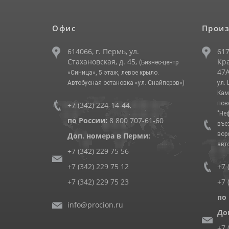
Офис
Произ
614066, г. Пермь, ул.
617
Стахановская, д. 45,
Кра
(Бизнес-центр
47А
«Синица», 5 этаж, левое крыло.
Автобусная остановка «ул. Снайперов»)
ул.
Кам
пов
+7 (342) 224-14-44
,
"Не
по России:
8 800 707-61-60
въе
вор
Доп. номера в Перми:
авт
+7 (342) 229 75 56
+7 (342) 229 75 12
+7 
+7 (342) 229 75 23
+7 
по
info@procion.ru
До
+7 