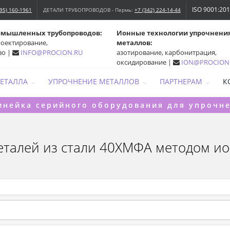
ISO 9001:20
495) 160-1961
ДЕТАЛИ ТРУБОПРОВОДОВ - Пермь:
+7 (342) 224-14-44
омышленных трубопроводов:
Ионные технологии упрочнени
роектирование,
металлов:
во |
INFO@PROCION.RU
азотирование, карбонитрация,
оксидирование |
ION@PROCION
МЕТАЛЛА
УПРОЧНЕНИЕ МЕТАЛЛОВ
ПАРТНЕРАМ
К
инейка серийного оборудования для упрочн
еталей из стали 40ХМФА методом и