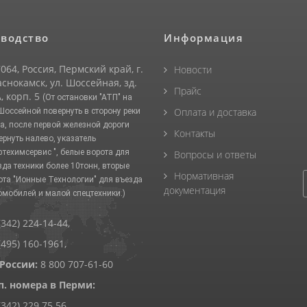
водство
Информация
064, Россия, Пермский край, г.
Новости
снокамск, ул. Шоссейная, зд.
Прайс
, корп. 5
(От остановки "АТП" на
Оплата и доставка
 Шоссейной повернуть в сторону реки
а, после первой железной дороги
Контакты
ернуть налево, указатель
фтехимсервис ", белые ворота для
Вопросы и ответы
зда техники более 10тонн, вторые
Нормативная
ота "Ионные Технологии" для въезда
документация
омобилей и малой спецтехники.)
(342) 224-14-44
,
(495) 160-1961
,
 России:
8 800 707-61-60
п. номера в Перми:
(342) 229 75 56