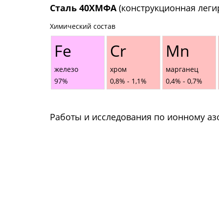
Сталь 40ХМФА
(конструкционная леги
Химический состав
Fe
Cr
Mn
железо
хром
марганец
97%
0,8% - 1,1%
0,4% - 0,7%
Работы и исследования по ионному а