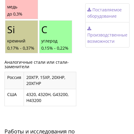
медь
Поставляемое
до 0,3%
оборудование
Si
С
Производственные
кремний
углерод
возможности
0,17% - 0,37%
0,15% - 0,22%
Аналогичные стали или стали-
заменители
Россия
20ХГР, 15ХР, 20ХНР,
20ХГНР
США
4320, 4320H, G43200,
H43200
Работы и исследования по