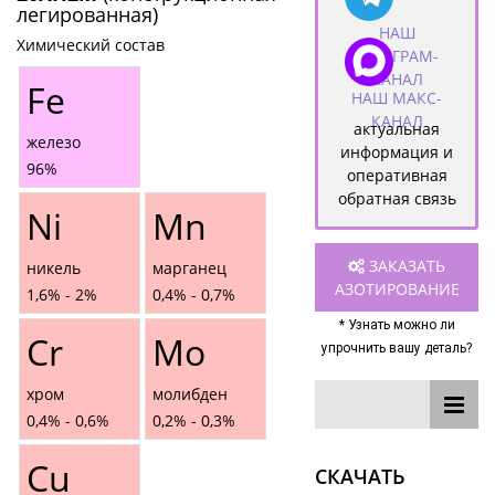
легированная)
НАШ
Химический состав
ТЕЛЕГРАМ-
КАНАЛ
Fe
НАШ МАКС-
КАНАЛ
актуальная
железо
информация и
96%
оперативная
обратная связь
Ni
Mn
ЗАКАЗАТЬ
никель
марганец
АЗОТИРОВАНИЕ
1,6% - 2%
0,4% - 0,7%
* Узнать можно ли
Cr
Mo
упрочнить вашу деталь?
хром
молибден
0,4% - 0,6%
0,2% - 0,3%
Сu
СКАЧАТЬ