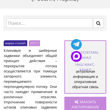
марки сталей:
20Х13
Клиновые и шиберные
НАШ ТЕЛЕГРАМ-
задвижки объединяет общий
КАНАЛ
принцип действия –
НАШ МАКС-
перекрытие потока
КАНАЛ
осуществляется при помощи
актуальная
запорного элемента,
информация и
перемещаемого
оперативная
перпендикулярно потоку. Они
обратная связь
часто находят применение в
различных отраслях.
ЗАКАЗАТЬ
Упрочнение поверхности
АЗОТИРОВАНИЕ
штоков клиновых задвижек