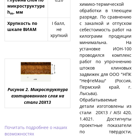
химико-термической
микроструктуре
обработки в тлеющем
h
, мм
m
разряде. По сравнению
с закалкой и отпуском
Хрупкость по
I балл,
шкале ВИАМ
не
себестоимость работ на
хрупкий
килограмм продукции
минимальна. На
установке ИОН-100
проводился комплекс
работ по упрочнению
штоков клиновых
задвижек для ООО "НПК
"НефтеМаш" (Россия,
Пермский край, г.
Рисунок 2. Микроструктура
Лысьва).
азотированного слоя на
Обрабатываемые
стали 20Х13
детали изготовлены из
стали 20Х13 / AISI 420,
1.4021. Достигнуты
проектные показатели
Почитать подробнее о наших
по твёрдости,
возможностях