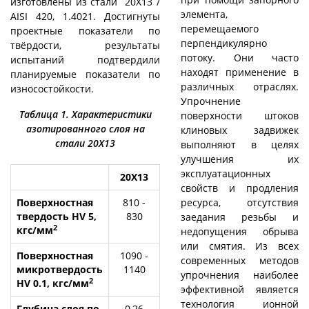
изготовлены из стали 20Х13 /
элемента,
AISI 420, 1.4021. Достигнуты
перемещаемого
проектные показатели по
перпендикулярно
твёрдости, результаты
потоку. Они часто
испытаний подтвердили
находят применение в
планируемые показатели по
различных отраслях.
износостойкости.
Упрочнение
Таблица 1. Характеристики
поверхности штоков
азотированного слоя на
клиновых задвижек
стали 20Х13
выполняют в целях
улучшения их
эксплуатационных
20Х13
свойств и продления
ресурса, отсутствия
Поверхностная
810 -
твердость HV 5,
830
заедания резьбы и
2
кгс/мм
недопущения обрыва
или смятия. Из всех
Поверхностная
1090 -
современных методов
микротвердость
1140
упрочнения наиболее
2
HV 0.1, кгс/мм
эффективной является
технология ионной
Глубина слоя по
0,26