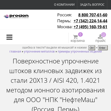
О КОМПАНИИ
ЗАДАТЬ ВОПРОС
Россия:
8 800 707-61-60
Пермь:
+7 (342) 224-14-44
Москва:
+7 (495) 160-19-61
0
корзина
прайс
ошибка в тексте? выдели её мышкой! и нажми
главная
»
упрочнение металлов
»
примеры упрочненных изделий
Поверхностное упрочнение
штоков клиновых задвижек из
стали 20Х13 / AISI 420, 1.4021
методом ионного азотирования
для ООО "НПК "НефтеМаш"
(Россия, Пермь)