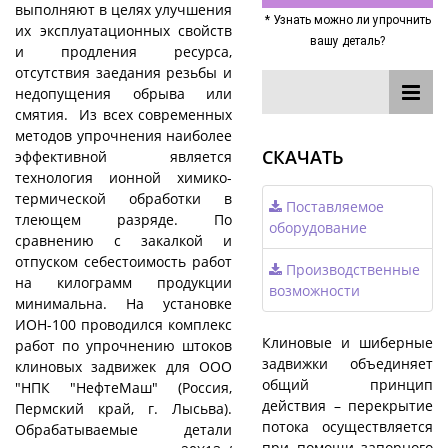
выполняют в целях улучшения
* Узнать можно ли упрочнить
их эксплуатационных свойств
вашу деталь?
и продления ресурса,
отсутствия заедания резьбы и
недопущения обрыва или
смятия. Из всех современных
методов упрочнения наиболее
СКАЧАТЬ
эффективной является
технология ионной химико-
термической обработки в
Поставляемое
тлеющем разряде. По
оборудование
сравнению с закалкой и
отпуском себестоимость работ
Производственные
на килограмм продукции
возможности
минимальна. На установке
ИОН-100 проводился комплекс
Клиновые и шиберные
работ по упрочнению штоков
задвижки объединяет
клиновых задвижек для ООО
общий принцип
"НПК "НефтеМаш" (Россия,
действия – перекрытие
Пермский край, г. Лысьва).
потока осуществляется
Обрабатываемые детали
при помощи запорного