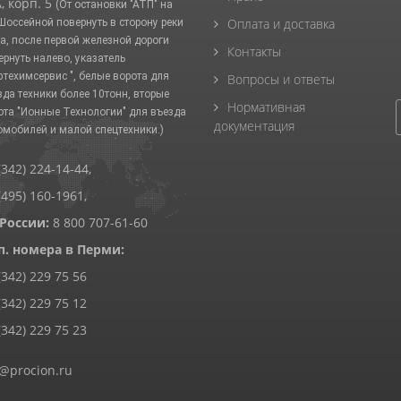
, корп. 5
(От остановки "АТП" на
Оплата и доставка
 Шоссейной повернуть в сторону реки
а, после первой железной дороги
Контакты
ернуть налево, указатель
фтехимсервис ", белые ворота для
Вопросы и ответы
зда техники более 10тонн, вторые
Нормативная
ота "Ионные Технологии" для въезда
документация
омобилей и малой спецтехники.)
(342) 224-14-44
,
(495) 160-1961
,
 России:
8 800 707-61-60
п. номера в Перми:
(342) 229 75 56
(342) 229 75 12
(342) 229 75 23
@procion.ru