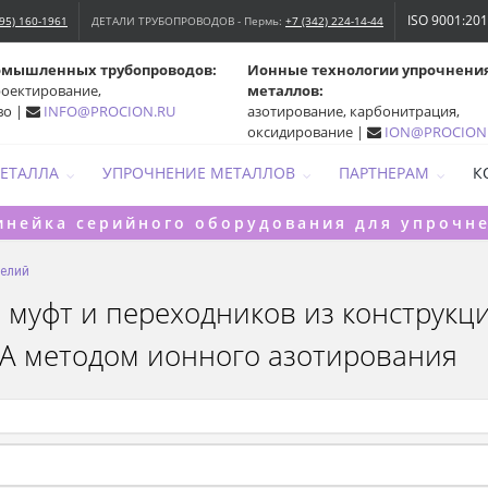
ISO 9001:20
495) 160-1961
ДЕТАЛИ ТРУБОПРОВОДОВ - Пермь:
+7 (342) 224-14-44
омышленных трубопроводов:
Ионные технологии упрочнени
роектирование,
металлов:
во |
INFO@PROCION.RU
азотирование, карбонитрация,
оксидирование |
ION@PROCION
МЕТАЛЛА
УПРОЧНЕНИЕ МЕТАЛЛОВ
ПАРТНЕРАМ
К
инейка серийного оборудования для упрочн
делий
муфт и переходников из конструкци
А методом ионного азотирования