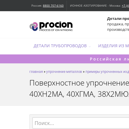
Россия:
8800 707-6160
ИОННОЕ АЗОТИРОВАНИЕ - Москва:
+7 (
Детали пр
продажа, п
производст
ДЕТАЛИ ТРУБОПРОВОДОВ
ИЗДЕЛИЯ ИЗ 
Российская л
главная
»
упрочнение металлов
»
примеры упрочненных из
Поверхностное упрочнение 
40ХН2МА, 40ХГМА, 38Х2МЮ