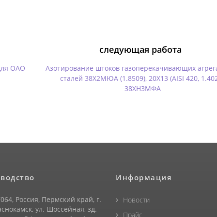
следующая работа
для ОАО
Азотирование штоков газоперекачивающих агрег
сталей 38Х2МЮА (1.8509), 20Х13 (AISI 420, 1.402
38ХН3МФА
водство
Информация
064, Россия, Пермский край, г.
Новости
снокамск, ул. Шоссейная, зд.
Прайс