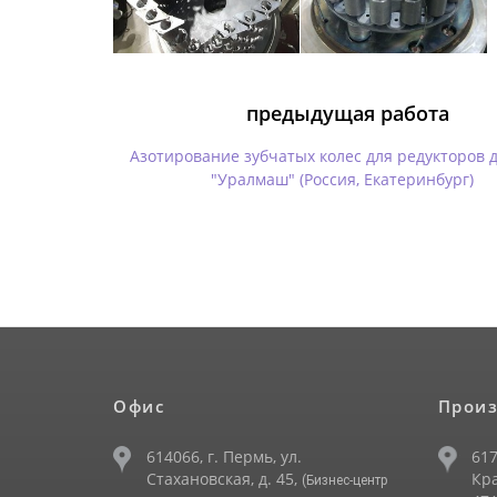
предыдущая работа
Азотирование зубчатых колес для редукторов 
"Уралмаш" (Россия, Екатеринбург)
Офис
Произ
614066, г. Пермь, ул.
617
Стахановская, д. 45,
Кра
(Бизнес-центр