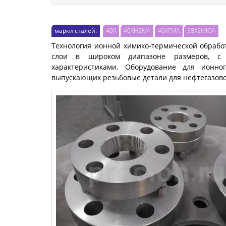
марки сталей:
40Х
40ХН2МА
40ХГМА
38Х2МЮА
Технология ионной химико-термической обраб
слои в широком диапазоне размеров, с
характеристиками. Оборудование для ионно
выпускающих резьбовые детали для нефтегазов