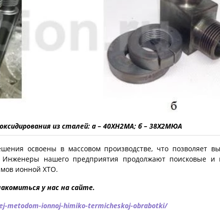
 оксидирования из сталей: а – 40ХН2МА; б – 38Х2МЮА
ешения освоены в массовом производстве, что позволяет вы
. Инженеры нашего предприятия продолжают поисковые и 
имов ионной ХТО.
акомиться у нас на сайте.
lej-metodom-ionnoj-himiko-termicheskoj-obrabotki/