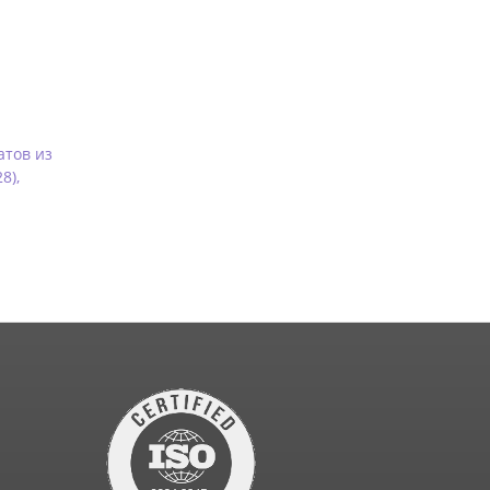
атов из
8),