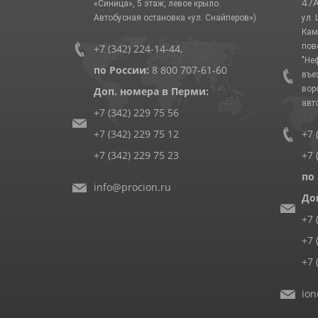
47А
«Синица», 5 этаж, левое крыло.
Автобусная остановка «ул. Снайперов»)
ул.
Кам
пов
+7 (342) 224-14-44
,
"Не
по России:
8 800 707-61-60
въе
вор
Доп. номера в Перми:
авт
+7 (342) 229 75 56
+7 (342) 229 75 12
+7 
+7 (342) 229 75 23
+7 
по
info@procion.ru
До
+7 
+7 
+7 
ion