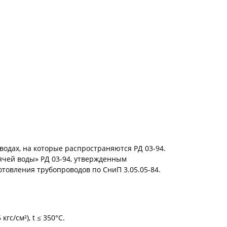
одах, на которые распространяются РД 03-94.
ячей воды» РД 03-94, утвержденным
отовления трубопроводов по СниП 3.05.05-84.
 кгс/см²), t ≤ 350°C.