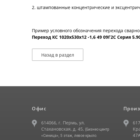
2. штампованные концентрические и эксцентриче
Пример условного обозначения перехода сварног
Переход КС 1020х530х12 -1,6 49 09Г2С Серия 5.90
Назад в раздел
Офис
Произ
614066, г. Пермь, ул.
617
Стахановская, д. 45,
Кра
(Бизнес-центр
47А
«Синица», 5 этаж, левое крыло.