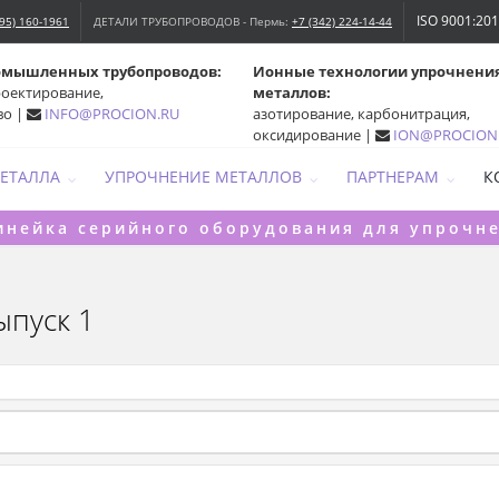
ISO 9001:20
495) 160-1961
ДЕТАЛИ ТРУБОПРОВОДОВ - Пермь:
+7 (342) 224-14-44
омышленных трубопроводов:
Ионные технологии упрочнени
роектирование,
металлов:
во |
INFO@PROCION.RU
азотирование, карбонитрация,
оксидирование |
ION@PROCION
МЕТАЛЛА
УПРОЧНЕНИЕ МЕТАЛЛОВ
ПАРТНЕРАМ
К
инейка серийного оборудования для упрочн
ыпуск 1