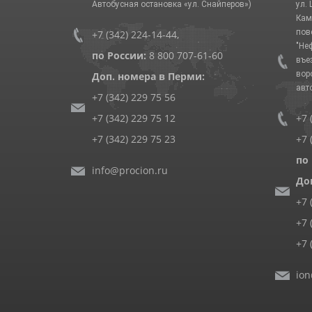
Автобусная остановка «ул. Снайперов»)
ул.
Кам
пов
+7 (342) 224-14-44
,
"Не
по России:
8 800 707-61-60
въе
вор
Доп. номера в Перми:
авт
+7 (342) 229 75 56
+7 (342) 229 75 12
+7 
+7 (342) 229 75 23
+7 
по
info@procion.ru
До
+7 
+7 
+7 
ion