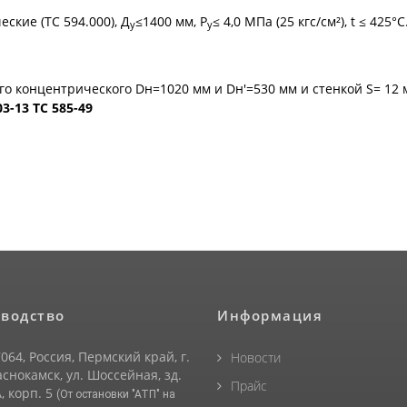
ские (ТС 594.000), Д
≤1400 мм, Р
≤ 4,0 МПа (25 кгс/см²), t ≤ 425°C
у
у
о концентрического Dн=1020 мм и Dн'=530 мм и стенкой S= 12 м
3-13 ТС 585-49
водство
Информация
064, Россия, Пермский край, г.
Новости
снокамск, ул. Шоссейная, зд.
Прайс
, корп. 5
(От остановки "АТП" на