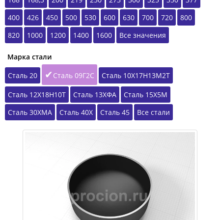
400
426
450
500
530
600
630
700
720
800
820
1000
1200
1400
1600
Все значения
Марка стали
Сталь 20
Сталь 09Г2С
Сталь 10Х17Н13М2Т
Сталь 12Х18Н10Т
Сталь 13ХФА
Сталь 15Х5М
Сталь 30ХМА
Сталь 40Х
Сталь 45
Все стали