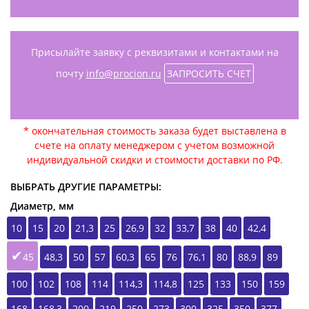
Присылайте заявку с реквизитами и контактами на
почту
info@procion.ru
ЗАПРОСИТЬ СЧЕТ
* окончательная стоимость заказа будет выставлена в
счете на оплату менеджером с учетом возможной
индивидуальной скидки и стоимости доставки по РФ.
ВЫБРАТЬ ДРУГИЕ ПАРАМЕТРЫ:
Диаметр, мм
10
15
20
21,3
25
26,9
32
33,7
38
40
42,4
45
48,3
50
57
60,3
65
76
76,1
80
88,9
89
100
102
108
114
114,3
114,8
125
133
150
159
168
168,3
200
219
250
273
300
325
350
377