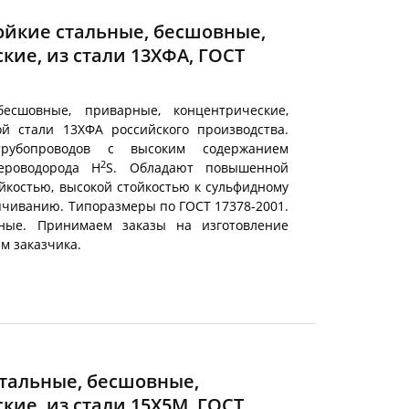
ойкие стальные, бесшовные,
кие, из стали 13ХФА, ГОСТ
есшовные, приварные, концентрические,
й стали 13ХФА российского производства.
трубопроводов с высоким содержанием
2
ероводорода H
S. Обладают повышенной
йкостью, высокой стойкостью к сульфидному
пчиванию. Типоразмеры по ГОСТ 17378-2001.
ные. Принимаем заказы на изготовление
м заказчика.
тальные, бесшовные,
ие, из стали 15Х5М, ГОСТ