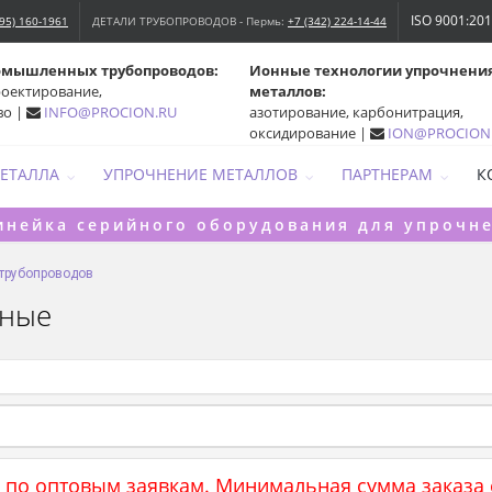
ISO 9001:20
495) 160-1961
ДЕТАЛИ ТРУБОПРОВОДОВ - Пермь:
+7 (342) 224-14-44
омышленных трубопроводов:
Ионные технологии упрочнени
роектирование,
металлов:
во |
INFO@PROCION.RU
азотирование, карбонитрация,
оксидирование |
ION@PROCION
МЕТАЛЛА
УПРОЧНЕНИЕ МЕТАЛЛОВ
ПАРТНЕРАМ
К
инейка серийного оборудования для упрочн
 трубопроводов
рные
 по оптовым заявкам. Минимальная сумма заказа о