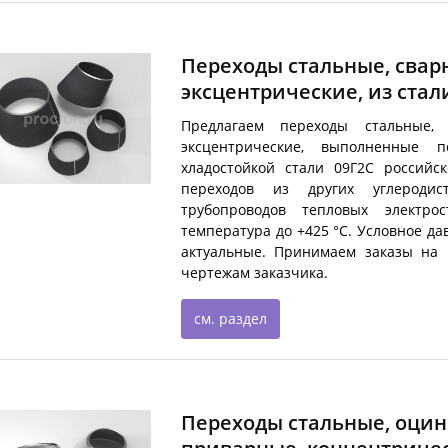
Переходы стальные, свар
эксцентрические, из стали
Предлагаем переходы стальные, 
эксцентрические, выполненные 
хладостойкой стали 09Г2С российс
переходов из других углероди
трубопроводов тепловых электро
температура до +425 °С. Условное да
актуальные. Принимаем заказы на 
чертежам заказчика.
см. раздел
Переходы стальные, оци