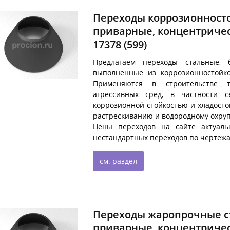
Переходы коррозионност
приварные, концентричес
17378
(599)
Предлагаем переходы стальные, б
выполненные из коррозионностойко
Применяются в строительстве 
агрессивных сред, в частности с
коррозионной стойкостью и хладосто
растрескиванию и водородному охру
Цены переходов на сайте актуаль
нестандартных переходов по чертежа
см. раздел
Переходы жаропрочные с
приварные, концентрическ