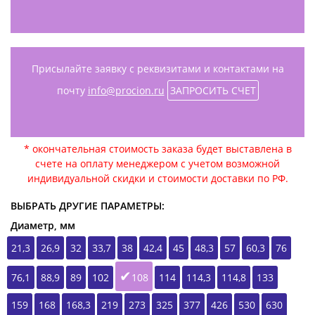
Присылайте заявку с реквизитами и контактами на
почту
info@procion.ru
ЗАПРОСИТЬ СЧЕТ
* окончательная стоимость заказа будет выставлена в
счете на оплату менеджером с учетом возможной
индивидуальной скидки и стоимости доставки по РФ.
ВЫБРАТЬ ДРУГИЕ ПАРАМЕТРЫ:
Диаметр, мм
21,3
26,9
32
33,7
38
42,4
45
48,3
57
60,3
76
76,1
88,9
89
102
108
114
114,3
114,8
133
159
168
168,3
219
273
325
377
426
530
630