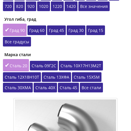
720
820
920
1020
1220
1420
Все значения
Угол гиба, град
Град 90
Град 60
Град 45
Град 30
Град 15
Все градусы
Марка стали
Сталь 20
Сталь 09Г2С
Сталь 10Х17Н13М2Т
Сталь 12Х18Н10Т
Сталь 13ХФА
Сталь 15Х5М
Сталь 30ХМА
Сталь 40Х
Сталь 45
Все стали