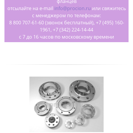
фланцев
отсылайте на e-mail
info@procion.ru
или свяжитесь
с менеджером по телефонам:
8 800 707-61-60 (звонок бесплатный), +7 (495) 160-
1961, +7 (342) 224-14-44
с 7 до 16 часов по московскому времени