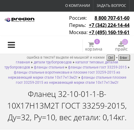
О КОМПАНИИ
ЗАДАТЬ ВОПРОС
Россия:
8 800 707-61-60
Пермь:
+7 (342) 224-14-44
Москва:
+7 (495) 160-19-61
0
корзина
прайс
ошибка в тексте? выдели её мышкой! и нажми
главная
»
детали трубопроводов
»
каталог типовых деталей
трубопроводов
»
фланцы стальные
»
фланцы стальные гост 33259-2015
»
фланцы стальные воротниковые и плоские гост 33259-2015 из
нержавеющей марки стали 10х17н13м2т
»
фланцы стальные плоские
гост 33259-2015 из нержавеющей марки стали 10х17н13м2т
Фланец 32-10-01-1-B-
10Х17Н13М2Т ГОСТ 33259-2015,
Ду=32, Ру=10, вес детали: 0,14кг.