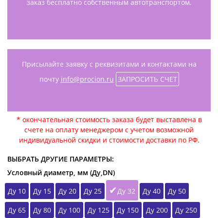
заказ бесплатно собственным автотранспортом.
Присылайте заявку с реквизитами и контактами на
почту
info@procion.ru
ЗАПРОСИТЬ СЧЕТ
* окончательная стоимость заказа будет выставлена в
счете на оплату менеджером с учетом возможной
индивидуальной скидки и стоимости доставки по РФ.
ВЫБРАТЬ ДРУГИЕ ПАРАМЕТРЫ:
Условный диаметр, мм (Ду,DN)
Ду 10
Ду 15
Ду 20
Ду 25
Ду 32
Ду 40
Ду 50
Ду 65
Ду 80
Ду 100
Ду 125
Ду 150
Ду 200
Ду 250