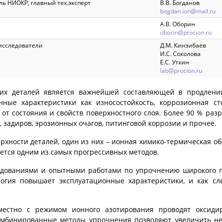
ль НИОКР, главный тех.эксперт
В.В. Богданов
bogdan.ion@mail.ru
А.В. Оборин
oborin@procion.ru
исследователи
Д.М. Кинзибаев
И.С. Соколова
Е.С. Уткин
lab@procion.ru
ких деталей является важнейшей составляющей в продлени
ные характеристики как износостойкость, коррозионная сто
 от состояния и свойств поверхностного слоя. Более 90 % раз
 задиров, эрозионных очагов, питинговой коррозии и прочее.
рхности деталей, один из них – ионная химико-термическая об
яется одним из самых прогрессивных методов.
едованиями и опытными работами по упрочнению широкого 
огия повышает эксплуатационные характеристики, и как сле
местно с режимом ионного азотирования проводят оксиди
Комбинированные методы упрочнения позволяют увеличить не