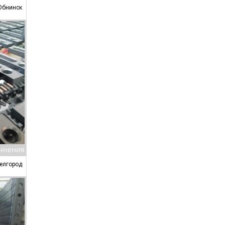
Обнинск
очнения
Белгород