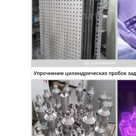
до упрочнения
Упрочнение цилиндрических пробок зад