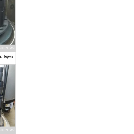
очнения
я, Пермь
очнения