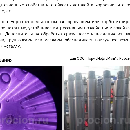
дгезионные свойства и стойкость деталей к коррозии, что о
редах.
тно с упрочнением ионным азотированием или карбонитрир
ное покрытие, устойчивое к агрессивным воздействиям солей (
т. Дополнительная обработка сразу после извлечения из ва
и, грунтовками или маслами, обеспечивает наилучшее комп
к металлу.
вания
для ООО "ПармаНефтеМаш" / Россия