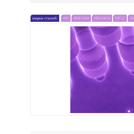
марки сталей:
40Х
40ХН2МА
38Х2МЮА
09Г2С
30