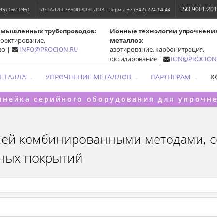
ISO 9001:20
495) 160-1961
ДЕТАЛИ ТРУБОПРОВОДОВ - Пермь:
+7 (342) 224-14-44
омышленных трубопроводов:
Ионные технологии упрочнени
роектирование,
металлов:
во |
INFO@PROCION.RU
азотирование, карбонитрация,
оксидирование |
ION@PROCION
МЕТАЛЛА
УПРОЧНЕНИЕ МЕТАЛЛОВ
ПАРТНЕРАМ
К
инейка серийного оборудования для упрочн
лей комбинированными методами, с
ных покрытий