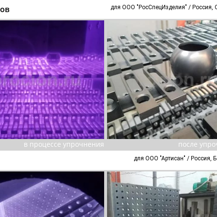
ков
для ООО "РосСпецИзделия" / Россия, 
в процессе упрочнения
после упр
для ООО "Артисан" / Россия, 