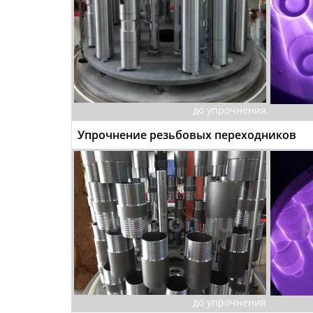
до упрочнения
Упрочнение резьбовых переходников
до упрочнения