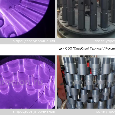
в процессе упрочнения
после упр
для ООО "СпецСтройТехника" / Росси
в процессе упрочнения
после упр