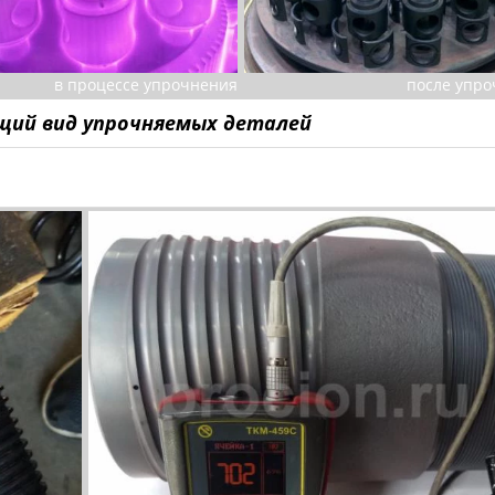
в процессе упрочнения
после упр
бщий вид упрочняемых деталей