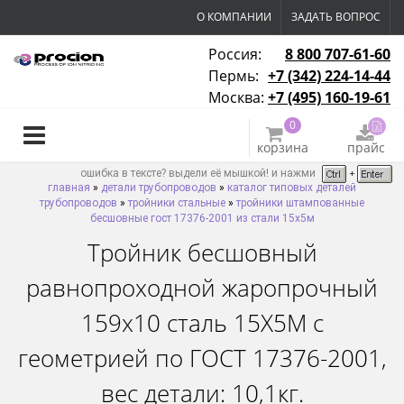
О КОМПАНИИ
ЗАДАТЬ ВОПРОС
Россия:
8 800 707-61-60
Пермь:
+7 (342) 224-14-44
Москва:
+7 (495) 160-19-61
0
корзина
прайс
ошибка в тексте? выдели её мышкой! и нажми
главная
»
детали трубопроводов
»
каталог типовых деталей
трубопроводов
»
тройники стальные
»
тройники штампованные
бесшовные гост 17376-2001 из стали 15х5м
Тройник бесшовный
равнопроходной жаропрочный
159х10 сталь 15Х5М с
геометрией по ГОСТ 17376-2001,
вес детали: 10,1кг.