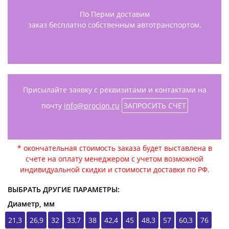
По Перми доставим
заказ бесплатно собственным автотранспортом.
Присылайте заявку с реквизитами и контактами на
почту
info@procion.ru
ЗАПРОСИТЬ СЧЕТ
* окончательная стоимость заказа будет выставлена в
счете на оплату менеджером с учетом возможной
индивидуальной скидки и стоимости доставки по РФ.
ВЫБРАТЬ ДРУГИЕ ПАРАМЕТРЫ:
Диаметр, мм
21,3
26,9
32
33,7
38
42,4
45
48,3
57
60,3
76