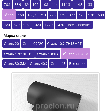
76,1
88,9
89
102
108
114
114,3
114,8
133
159
168
168,3
219
273
325
377
426
530
630
720
820
920
1020
1220
1420
Все значения
Марка стали
Сталь 20
Сталь 09Г2С
Сталь 10Х17Н13М2Т
Сталь 12Х18Н10Т
Сталь 13ХФА
Сталь 15Х5М
Сталь 30ХМА
Сталь 40Х
Сталь 45
Все стали