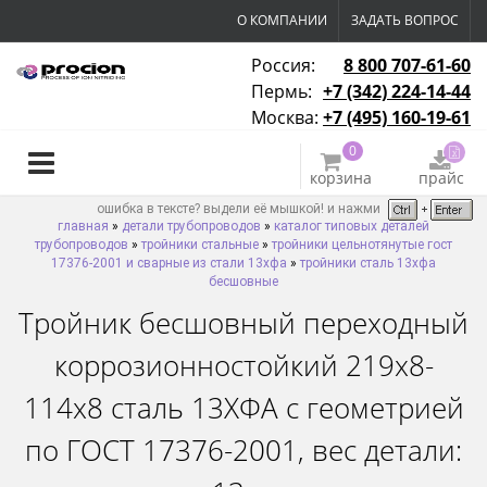
О КОМПАНИИ
ЗАДАТЬ ВОПРОС
Россия:
8 800 707-61-60
Пермь:
+7 (342) 224-14-44
Москва:
+7 (495) 160-19-61
0
корзина
прайс
ошибка в тексте? выдели её мышкой! и нажми
главная
»
детали трубопроводов
»
каталог типовых деталей
трубопроводов
»
тройники стальные
»
тройники цельнотянутые гост
17376-2001 и сварные из стали 13хфа
»
тройники сталь 13хфа
бесшовные
Тройник бесшовный переходный
коррозионностойкий 219х8-
114х8 сталь 13ХФА с геометрией
по ГОСТ 17376-2001, вес детали: