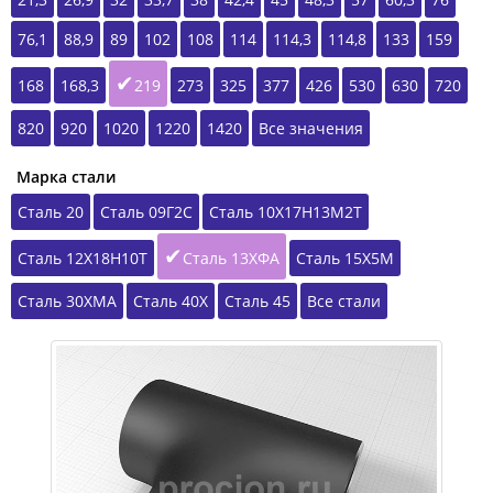
76,1
88,9
89
102
108
114
114,3
114,8
133
159
168
168,3
219
273
325
377
426
530
630
720
820
920
1020
1220
1420
Все значения
Марка стали
Сталь 20
Сталь 09Г2С
Сталь 10Х17Н13М2Т
Сталь 12Х18Н10Т
Сталь 13ХФА
Сталь 15Х5М
Сталь 30ХМА
Сталь 40Х
Сталь 45
Все стали