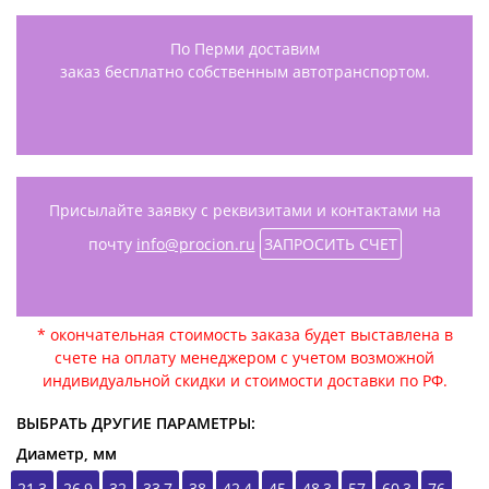
По Перми доставим
заказ бесплатно собственным автотранспортом.
Присылайте заявку с реквизитами и контактами на
почту
info@procion.ru
ЗАПРОСИТЬ СЧЕТ
* окончательная стоимость заказа будет выставлена в
счете на оплату менеджером с учетом возможной
индивидуальной скидки и стоимости доставки по РФ.
ВЫБРАТЬ ДРУГИЕ ПАРАМЕТРЫ:
Диаметр, мм
21,3
26,9
32
33,7
38
42,4
45
48,3
57
60,3
76