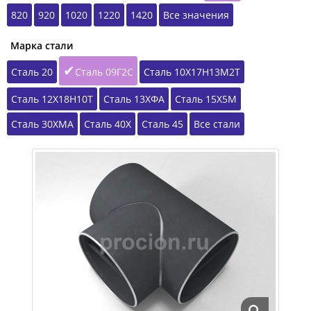
820
920
1020
1220
1420
Все значения
Марка стали
Сталь 20
Сталь 09Г2С
Сталь 10Х17Н13М2Т
Сталь 12Х18Н10Т
Сталь 13ХФА
Сталь 15Х5М
Сталь 30ХМА
Сталь 40Х
Сталь 45
Все стали