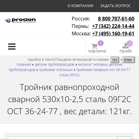
О КОМПАНИИ
ЗАДАТЬ ВОПРОС
Россия:
8 800 707-61-60
Пермь:
+7 (342) 224-14-44
Москва:
+7 (495) 160-19-61
0
корзина
прайс
ошибка в тексте? выдели её мышкой! и нажми
главная
»
детали трубопроводов
»
каталог типовых деталей
трубопроводов
»
тройники стальные
»
тройники сварные ост 36-24-77
сталь 09г2с
Тройник равнопроходной
сварной 530х10-2,5 сталь 09Г2С
ОСТ 36-24-77 , вес детали: 121кг.