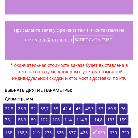
Присылайте заявку с реквизитами и контактами на
почту
info@procion.ru
ЗАПРОСИТЬ СЧЕТ
* окончательная стоимость заказа будет выставлена в
счете на оплату менеджером с учетом возможной
индивидуальной скидки и стоимости доставки по РФ.
ВЫБРАТЬ ДРУГИЕ ПАРАМЕТРЫ:
Диаметр, мм
21,3
26,9
32
33,7
38
42,4
45
48,3
57
60,3
76
76,1
88,9
89
102
108
114
114,3
114,8
133
159
168
168,3
219
273
325
377
426
530
630
720