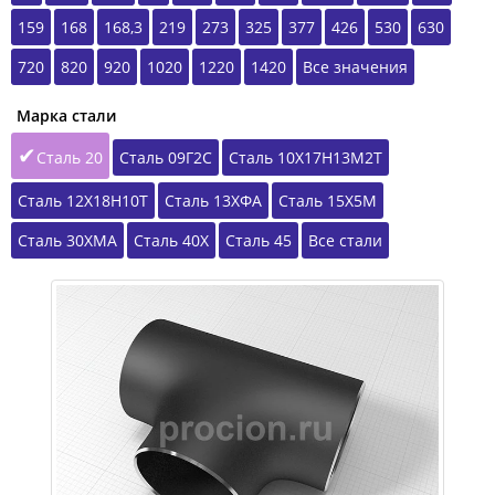
159
168
168,3
219
273
325
377
426
530
630
720
820
920
1020
1220
1420
Все значения
Марка стали
Сталь 20
Сталь 09Г2С
Сталь 10Х17Н13М2Т
Сталь 12Х18Н10Т
Сталь 13ХФА
Сталь 15Х5М
Сталь 30ХМА
Сталь 40Х
Сталь 45
Все стали