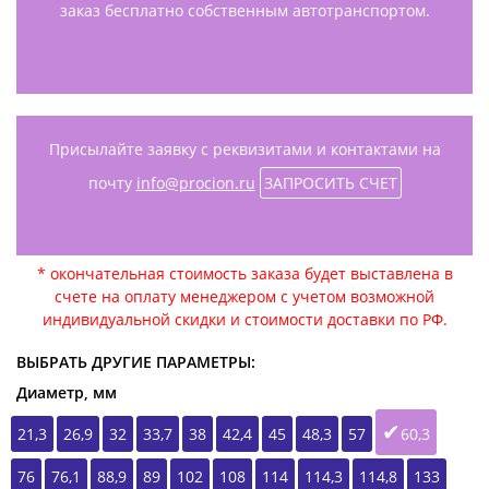
заказ бесплатно собственным автотранспортом.
Присылайте заявку с реквизитами и контактами на
почту
info@procion.ru
ЗАПРОСИТЬ СЧЕТ
* окончательная стоимость заказа будет выставлена в
счете на оплату менеджером с учетом возможной
индивидуальной скидки и стоимости доставки по РФ.
ВЫБРАТЬ ДРУГИЕ ПАРАМЕТРЫ:
Диаметр, мм
21,3
26,9
32
33,7
38
42,4
45
48,3
57
60,3
76
76,1
88,9
89
102
108
114
114,3
114,8
133