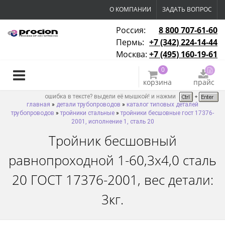
О КОМПАНИИ
ЗАДАТЬ ВОПРОС
Россия:
8 800 707-61-60
Пермь:
+7 (342) 224-14-44
Москва:
+7 (495) 160-19-61
0
корзина
прайс
ошибка в тексте? выдели её мышкой! и нажми
главная
»
детали трубопроводов
»
каталог типовых деталей
трубопроводов
»
тройники стальные
»
тройники бесшовные гост 17376-
2001, исполнение 1, сталь 20
Тройник бесшовный
равнопроходной 1-60,3х4,0 сталь
20 ГОСТ 17376-2001, вес детали:
3кг.