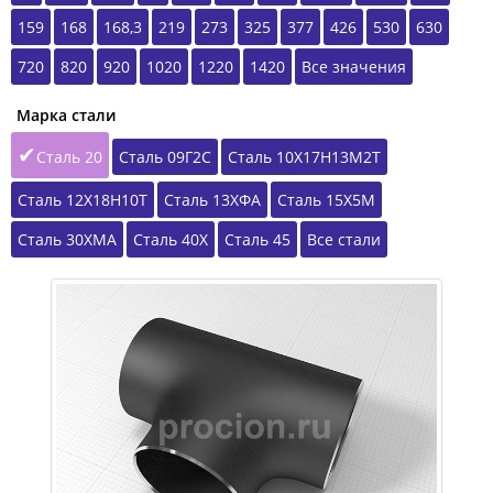
159
168
168,3
219
273
325
377
426
530
630
720
820
920
1020
1220
1420
Все значения
Марка стали
Сталь 20
Сталь 09Г2С
Сталь 10Х17Н13М2Т
Сталь 12Х18Н10Т
Сталь 13ХФА
Сталь 15Х5М
Сталь 30ХМА
Сталь 40Х
Сталь 45
Все стали