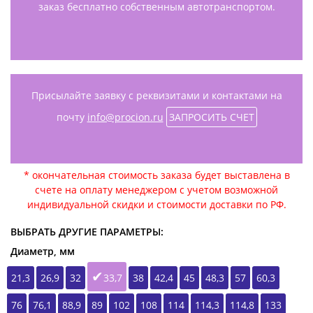
заказ бесплатно собственным автотранспортом.
Присылайте заявку с реквизитами и контактами на
почту
info@procion.ru
ЗАПРОСИТЬ СЧЕТ
* окончательная стоимость заказа будет выставлена в
счете на оплату менеджером с учетом возможной
индивидуальной скидки и стоимости доставки по РФ.
ВЫБРАТЬ ДРУГИЕ ПАРАМЕТРЫ:
Диаметр, мм
21,3
26,9
32
33,7
38
42,4
45
48,3
57
60,3
76
76,1
88,9
89
102
108
114
114,3
114,8
133