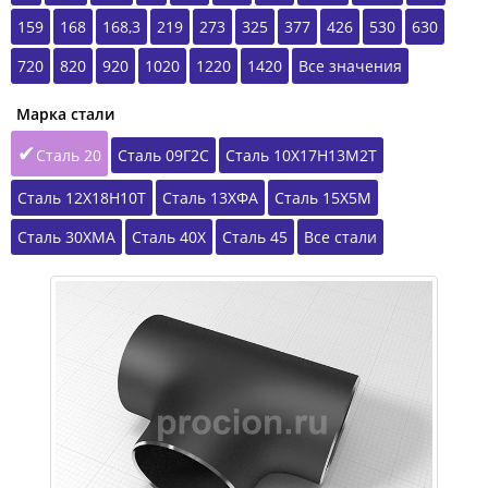
159
168
168,3
219
273
325
377
426
530
630
720
820
920
1020
1220
1420
Все значения
Марка стали
Сталь 20
Сталь 09Г2С
Сталь 10Х17Н13М2Т
Сталь 12Х18Н10Т
Сталь 13ХФА
Сталь 15Х5М
Сталь 30ХМА
Сталь 40Х
Сталь 45
Все стали