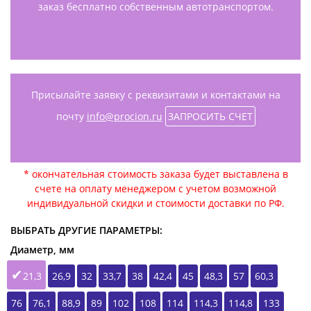
заказ бесплатно собственным автотранспортом.
Присылайте заявку с реквизитами и контактами на
почту
info@procion.ru
ЗАПРОСИТЬ СЧЕТ
* окончательная стоимость заказа будет выставлена в
счете на оплату менеджером с учетом возможной
индивидуальной скидки и стоимости доставки по РФ.
ВЫБРАТЬ ДРУГИЕ ПАРАМЕТРЫ:
Диаметр, мм
21,3
26,9
32
33,7
38
42,4
45
48,3
57
60,3
76
76,1
88,9
89
102
108
114
114,3
114,8
133