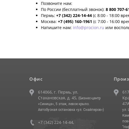
Позвоните нам:
По России (бесплатный звонок):
8 800 707-6
Пермь:
+7 (342) 224-14-44
(с 8:00 - 18:00 вр
Москва:
+7 (495) 160-1961
(с 7:00 - 16:00 вр
Напишите нам:
info@procion.ru
или воспол
Офис
Произ
614066, г. Пермь, ул.
617
Стахановская, д. 45,
Кра
(Бизнес-центр
47А
«Синица», 5 этаж, левое крыло.
Автобусная остановка «ул. Снайперов»)
ул.
Кам
пов
+7 (342) 224-14-44
,
"Не