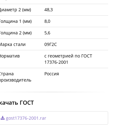
Диаметр 2 (мм)
48,3
Толщина 1 (мм)
8,0
Толщина 2 (мм)
5,6
Марка стали
09Г2С
Норматив
с геометрией по ГОСТ
17376-2001
Страна
Россия
производитель
качать ГОСТ
gost17376-2001.rar