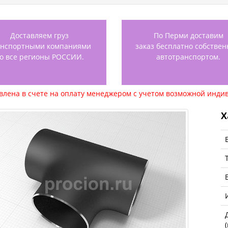
Доставляем груз
По Перми доставим
анспортными компаниями
заказ бесплатно собстве
о все регионы РОССИИ.
автотранспортом.
авлена в счете на оплату менеджером с учетом возможной индив
Х