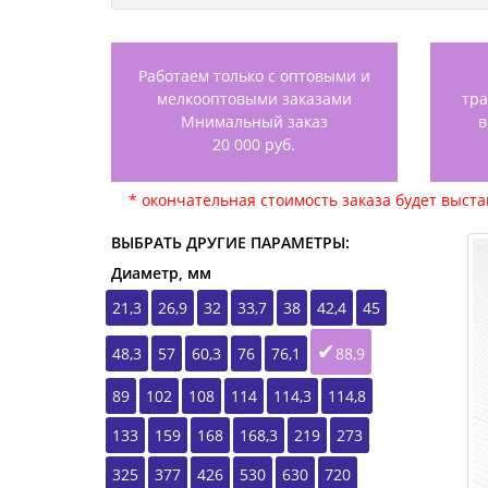
Работаем только с оптовыми и
мелкооптовыми заказами
тр
Мнимальный заказ
в
20 000 руб.
* окончательная стоимость заказа будет выст
ВЫБРАТЬ ДРУГИЕ ПАРАМЕТРЫ:
Диаметр, мм
21,3
26,9
32
33,7
38
42,4
45
48,3
57
60,3
76
76,1
88,9
89
102
108
114
114,3
114,8
133
159
168
168,3
219
273
325
377
426
530
630
720