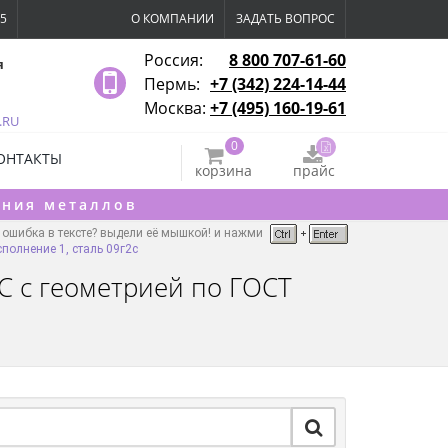
15
О КОМПАНИИ
ЗАДАТЬ ВОПРОС
Россия:
8 800 707-61-60
я
Пермь:
+7 (342) 224-14-44
Москва:
+7 (495) 160-19-61
.RU
0
ОНТАКТЫ
корзина
прайс
ения металлов
ошибка в тексте? выдели её мышкой! и нажми
полнение 1, сталь 09г2с
С с геометрией по ГОСТ