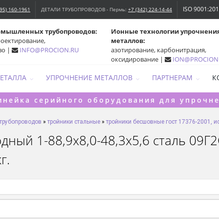
ISO 9001:20
495) 160-1961
ДЕТАЛИ ТРУБОПРОВОДОВ - Пермь:
+7 (342) 224-14-44
омышленных трубопроводов:
Ионные технологии упрочнени
роектирование,
металлов:
во |
INFO@PROCION.RU
азотирование, карбонитрация,
оксидирование |
ION@PROCION
МЕТАЛЛА
УПРОЧНЕНИЕ МЕТАЛЛОВ
ПАРТНЕРАМ
К
инейка серийного оборудования для упрочн
 трубопроводов
»
тройники стальные
»
тройники бесшовные гост 17376-2001, ис
ный 1-88,9х8,0-48,3х5,6 сталь 09Г2
г.