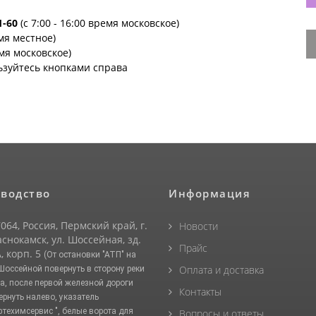
1-60
(с 7:00 - 16:00 время московское)
емя местное)
емя московское)
ьзуйтесь кнопками справа
водство
Информация
064, Россия, Пермский край, г.
Новости
снокамск, ул. Шоссейная, зд.
Прайс
, корп. 5
(От остановки "АТП" на
Оплата и доставка
 Шоссейной повернуть в сторону реки
а, после первой железной дороги
Контакты
ернуть налево, указатель
фтехимсервис ", белые ворота для
Вопросы и ответы