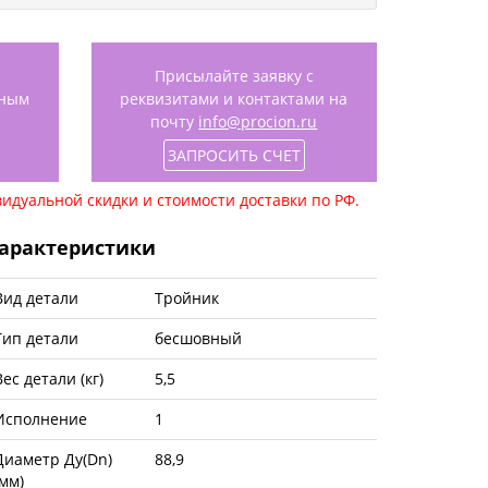
Присылайте заявку с
нным
реквизитами и контактами на
почту
info@procion.ru
ЗАПРОСИТЬ СЧЕТ
идуальной скидки и стоимости доставки по РФ.
арактеристики
Вид детали
Тройник
Тип детали
бесшовный
Вес детали (кг)
5,5
Исполнение
1
Диаметр Ду(Dn)
88,9
(мм)