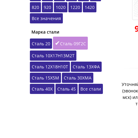
820
920
1020
1220
1420
Все значения
Марка стали
Сталь 20
Сталь 09Г2С
Сталь 10Х17Н13М2Т
Сталь 12Х18Н10Т
Сталь 13ХФА
Сталь 15Х5М
Сталь 30ХМА
Уточняй
Сталь 40Х
Сталь 45
Все стали
(звонок
мск) и
т