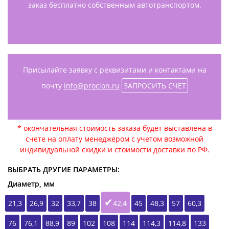
заказ бесплатно собственным автотранспортом.
Присылайте заявку с реквизитами и контактами на
почту
info@procion.ru
ЗАПРОСИТЬ СЧЕТ
* окончательная стоимость заказа будет выставлена в
счете на оплату менеджером с учетом возможной
индивидуальной скидки и стоимости доставки по РФ.
ВЫБРАТЬ ДРУГИЕ ПАРАМЕТРЫ:
Диаметр, мм
21,3
26,9
32
33,7
38
42,4
45
48,3
57
60,3
76
76,1
88,9
89
102
108
114
114,3
114,8
133