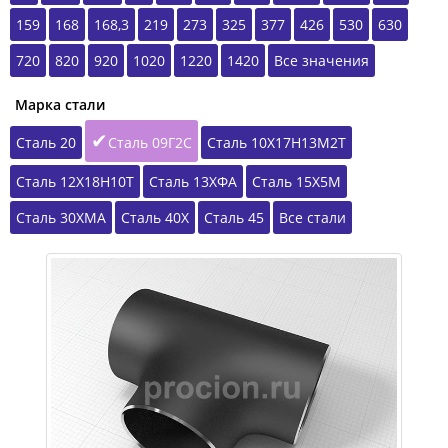
159
168
168,3
219
273
325
377
426
530
630
720
820
920
1020
1220
1420
Все значения
Марка стали
Сталь 20
Сталь 09Г2С
Сталь 10Х17Н13М2Т
Сталь 12Х18Н10Т
Сталь 13ХФА
Сталь 15Х5М
Сталь 30ХМА
Сталь 40Х
Сталь 45
Все стали