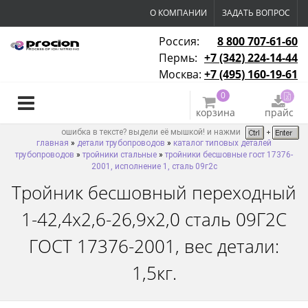
О КОМПАНИИ
ЗАДАТЬ ВОПРОС
Россия:
8 800 707-61-60
Пермь:
+7 (342) 224-14-44
Москва:
+7 (495) 160-19-61
0
корзина
прайс
ошибка в тексте? выдели её мышкой! и нажми
главная
»
детали трубопроводов
»
каталог типовых деталей
трубопроводов
»
тройники стальные
»
тройники бесшовные гост 17376-
2001, исполнение 1, сталь 09г2с
Тройник бесшовный переходный
1-42,4х2,6-26,9х2,0 сталь 09Г2С
ГОСТ 17376-2001, вес детали:
1,5кг.