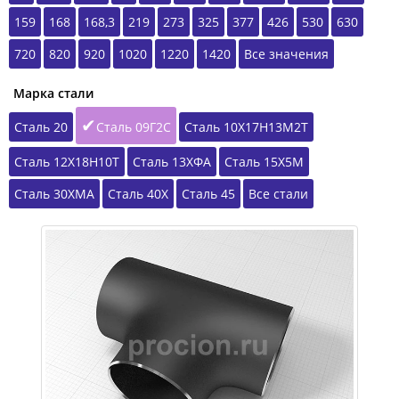
159
168
168,3
219
273
325
377
426
530
630
720
820
920
1020
1220
1420
Все значения
Марка стали
Сталь 20
Сталь 09Г2С
Сталь 10Х17Н13М2Т
Сталь 12Х18Н10Т
Сталь 13ХФА
Сталь 15Х5М
Сталь 30ХМА
Сталь 40Х
Сталь 45
Все стали