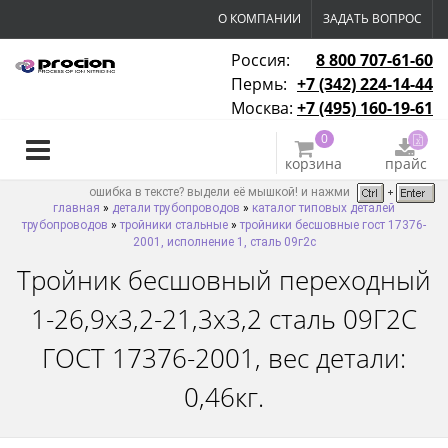
О КОМПАНИИ
ЗАДАТЬ ВОПРОС
Россия:
8 800 707-61-60
Пермь:
+7 (342) 224-14-44
Москва:
+7 (495) 160-19-61
0
корзина
прайс
ошибка в тексте? выдели её мышкой! и нажми
главная
»
детали трубопроводов
»
каталог типовых деталей
трубопроводов
»
тройники стальные
»
тройники бесшовные гост 17376-
2001, исполнение 1, сталь 09г2с
Тройник бесшовный переходный
1-26,9х3,2-21,3х3,2 сталь 09Г2С
ГОСТ 17376-2001, вес детали:
0,46кг.