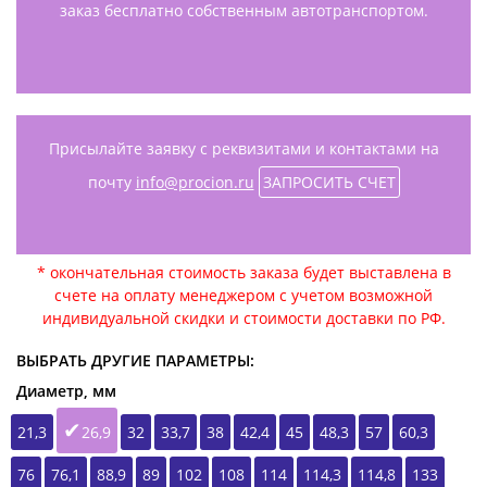
заказ бесплатно собственным автотранспортом.
Присылайте заявку с реквизитами и контактами на
почту
info@procion.ru
ЗАПРОСИТЬ СЧЕТ
* окончательная стоимость заказа будет выставлена в
счете на оплату менеджером с учетом возможной
индивидуальной скидки и стоимости доставки по РФ.
ВЫБРАТЬ ДРУГИЕ ПАРАМЕТРЫ:
Диаметр, мм
21,3
26,9
32
33,7
38
42,4
45
48,3
57
60,3
76
76,1
88,9
89
102
108
114
114,3
114,8
133