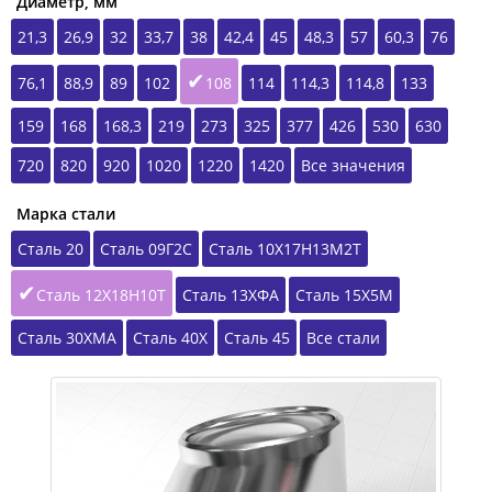
Диаметр, мм
21,3
26,9
32
33,7
38
42,4
45
48,3
57
60,3
76
76,1
88,9
89
102
108
114
114,3
114,8
133
159
168
168,3
219
273
325
377
426
530
630
720
820
920
1020
1220
1420
Все значения
Марка стали
Сталь 20
Сталь 09Г2С
Сталь 10Х17Н13М2Т
Сталь 12Х18Н10Т
Сталь 13ХФА
Сталь 15Х5М
Сталь 30ХМА
Сталь 40Х
Сталь 45
Все стали