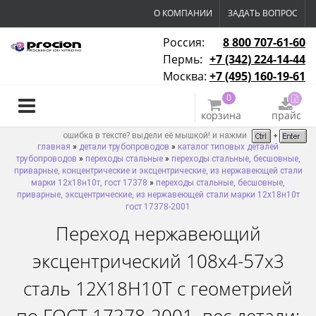
О КОМПАНИИ
ЗАДАТЬ ВОПРОС
Россия:
8 800 707-61-60
Пермь:
+7 (342) 224-14-44
Москва:
+7 (495) 160-19-61
0
корзина
прайс
ошибка в тексте? выдели её мышкой! и нажми
главная
»
детали трубопроводов
»
каталог типовых деталей
трубопроводов
»
переходы стальные
»
переходы стальные, бесшовные,
приварные, концентрические и эксцентрические, из нержавеющей стали
марки 12х18н10т, гост 17378
»
переходы стальные, бесшовные,
приварные, эксцентрические, из нержавеющей стали марки 12х18н10т
гост 17378-2001
Переход нержавеющий
эксцентрический 108х4-57х3
сталь 12Х18Н10Т с геометрией