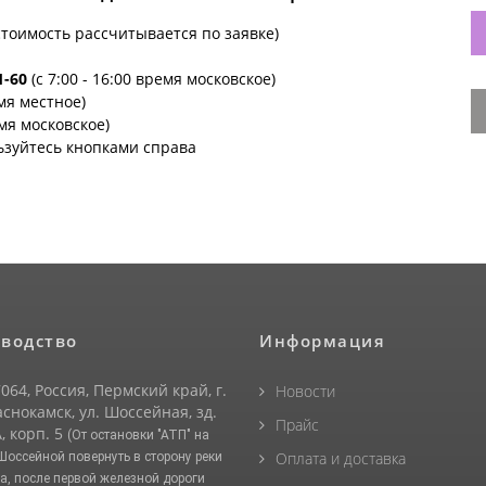
стоимость рассчитывается по заявке)
1-60
(с 7:00 - 16:00 время московское)
емя местное)
емя московское)
ьзуйтесь кнопками справа
водство
Информация
064, Россия, Пермский край, г.
Новости
снокамск, ул. Шоссейная, зд.
Прайс
, корп. 5
(От остановки "АТП" на
Оплата и доставка
 Шоссейной повернуть в сторону реки
а, после первой железной дороги