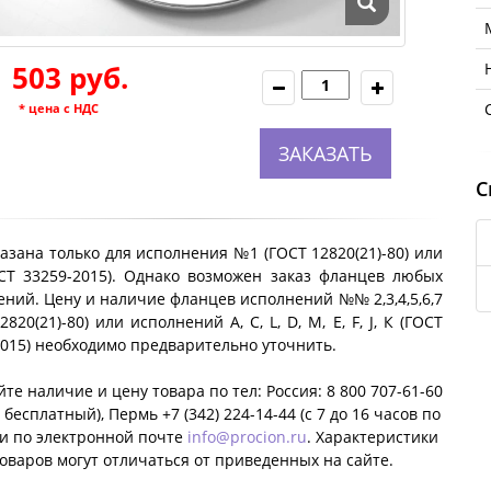
1 503 руб.
* цена с НДС
ЗАКАЗАТЬ
С
азана только для исполнения №1 (ГОСТ 12820(21)-80) или
ОСТ 33259-2015). Однако возможен заказ фланцев любых
ний. Цену и наличие фланцев исполнений №№ 2,3,4,5,6,7
2820(21)-80) или исполнений A, C, L, D, M, E, F, J, К (ГОСТ
2015) необходимо предварительно уточнить.
те наличие и цену товара по тел: Россия: 8 800 707-61-60
 бесплатный), Пермь +7 (342) 224-14-44 (c 7 до 16 часов по
ли по электронной почте
info@procion.ru
. Характеристики
оваров могут отличаться от приведенных на сайте.