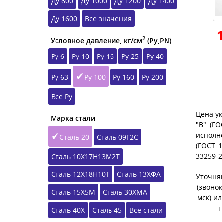
Ду 800
Ду 1000
Ду 1200
Ду 1400
Ду 1600
Все значения
2
Условное давление, кг/см
(Ру,РN)
Ру 6
Ру 10
Ру 16
Ру 25
Ру 40
Ру 63
Ру 100
Ру 160
Ру 200
Все Ру
Цена ук
Марка стали
"B" (Г
исполне
Сталь 20
Сталь 09Г2С
(ГОСТ 1
33259-
Сталь 10Х17Н13М2Т
Сталь 12Х18Н10Т
Сталь 13ХФА
Уточняй
(звонок
Сталь 15Х5М
Сталь 30ХМА
мск) и
т
Сталь 40Х
Сталь 45
Все стали