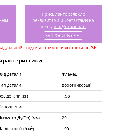
Присылайте заявку с
нным
реквизитами и контактами на
почту
info@procion.ru
ЗАПРОСИТЬ СЧЕТ
идуальной скидки и стоимости доставки по РФ.
арактеристики
Вид детали
Фланец
Тип детали
воротниковый
Вес детали (кг)
1,98
Исполнение
1
Диаметр Ду(Dn) (мм)
20
2
Давление (кг/см
)
100