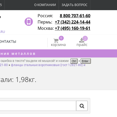
15
О КОМПАНИИ
ЗАДАТЬ ВОПРОС
Россия:
8 800 707-61-60
я
Пермь:
+7 (342) 224-14-44
Москва:
+7 (495) 160-19-61
.RU
0
ОНТАКТЫ
корзина
прайс
ения металлов
ошибка в тексте? выдели её мышкой! и нажми
21-80
»
фланцы стальные воротниковые (гост 12821-80) и
али: 1,98кг.