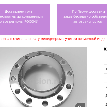
Доставляем груз
По Перми доставим
анспортными компаниями
заказ бесплатно собстве
о все регионы РОССИИ.
автотранспортом.
авлена в счете на оплату менеджером с учетом возможной индив
Х