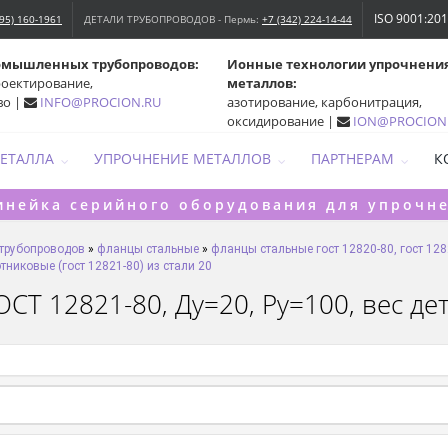
ISO 9001:20
495) 160-1961
ДЕТАЛИ ТРУБОПРОВОДОВ - Пермь:
+7 (342) 224-14-44
омышленных трубопроводов:
Ионные технологии упрочнени
роектирование,
металлов:
во |
INFO@PROCION.RU
азотирование, карбонитрация,
оксидирование |
ION@PROCION
МЕТАЛЛА
УПРОЧНЕНИЕ МЕТАЛЛОВ
ПАРТНЕРАМ
К
инейка серийного оборудования для упрочн
 трубопроводов
»
фланцы стальные
»
фланцы стальные гост 12820-80, гост 128
никовые (гост 12821-80) из стали 20
СТ 12821-80, Ду=20, Ру=100, вес дет