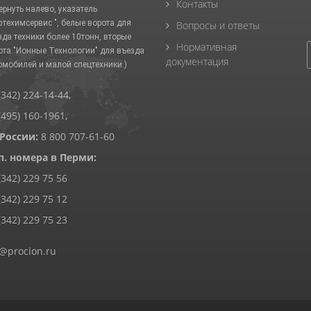
Контакты
ернуть налево, указатель
фтехимсервис ", белые ворота для
Вопросы и ответы
зда техники более 10тонн, вторые
Нормативная
ота "Ионные Технологии" для въезда
документация
омобилей и малой спецтехники.)
(342) 224-14-44
,
(495) 160-1961
,
 России:
8 800 707-61-60
п. номера в Перми:
(342) 229 75 56
(342) 229 75 12
(342) 229 75 23
@procion.ru