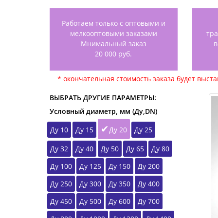
Работаем только с оптовыми и
мелкооптовыми заказами
тр
Мнимальный заказ
в
20 000 руб.
* окончательная стоимость заказа будет выст
ВЫБРАТЬ ДРУГИЕ ПАРАМЕТРЫ:
Условный диаметр, мм (Ду,DN)
Ду 10
Ду 15
Ду 20
Ду 25
Ду 32
Ду 40
Ду 50
Ду 65
Ду 80
Ду 100
Ду 125
Ду 150
Ду 200
Ду 250
Ду 300
Ду 350
Ду 400
Ду 450
Ду 500
Ду 600
Ду 700