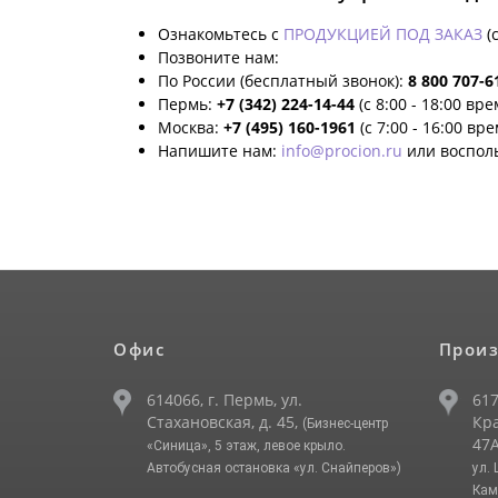
Ознакомьтесь с
ПРОДУКЦИЕЙ ПОД ЗАКАЗ
(
Позвоните нам:
По России (бесплатный звонок):
8 800 707-6
Пермь:
+7 (342) 224-14-44
(с 8:00 - 18:00 вр
Москва:
+7 (495) 160-1961
(с 7:00 - 16:00 вр
Напишите нам:
info@procion.ru
или воспол
Офис
Произ
614066, г. Пермь, ул.
617
Стахановская, д. 45,
Кра
(Бизнес-центр
47А
«Синица», 5 этаж, левое крыло.
Автобусная остановка «ул. Снайперов»)
ул.
Кам