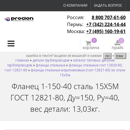
О КОМПАНИИ
ЗАДАТЬ ВОПРОС
Россия:
8 800 707-61-60
Пермь:
+7 (342) 224-14-44
Москва:
+7 (495) 160-19-61
0
корзина
прайс
ошибка в тексте? выдели её мышкой! и нажми
главная
»
детали трубопроводов
»
каталог типовых деталей
трубопроводов
»
фланцы стальные
»
фланцы стальные гост 12820-80,
гост 12821-80
»
фланцы стальные воротниковые (гост 12821-80) из стали
15х5м
Фланец 1-150-40 сталь 15Х5М
ГОСТ 12821-80, Ду=150, Ру=40,
вес детали: 13,03кг.