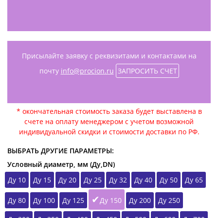
Присылайте заявку с реквизитами и контактами на
почту
info@procion.ru
ЗАПРОСИТЬ СЧЕТ
* окончательная стоимость заказа будет выставлена в
счете на оплату менеджером с учетом возможной
индивидуальной скидки и стоимости доставки по РФ.
ВЫБРАТЬ ДРУГИЕ ПАРАМЕТРЫ:
Условный диаметр, мм (Ду,DN)
Ду 10
Ду 15
Ду 20
Ду 25
Ду 32
Ду 40
Ду 50
Ду 65
Ду 80
Ду 100
Ду 125
Ду 150
Ду 200
Ду 250