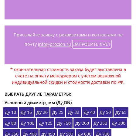
Присылайте заявку с реквизитами и контактами на
почту
info@procion.ru
ЗАПРОСИТЬ СЧЕТ
* окончательная стоимость заказа будет выставлена в
счете на оплату менеджером с учетом возможной
индивидуальной скидки и стоимости доставки по РФ.
ВЫБРАТЬ ДРУГИЕ ПАРАМЕТРЫ:
Условный диаметр, мм (Ду,DN)
Ду 10
Ду 15
Ду 20
Ду 25
Ду 32
Ду 40
Ду 50
Ду 65
Ду 80
Ду 100
Ду 125
Ду 150
Ду 200
Ду 250
Ду 300
Ду 350
Ду 400
Ду 450
Ду 500
Ду 600
Ду 700