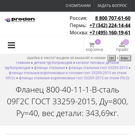
О КОМПАНИИ
ЗАДАТЬ ВОПРОС
Россия:
8 800 707-61-60
Пермь:
+7 (342) 224-14-44
Москва:
+7 (495) 160-19-61
0
корзина
прайс
ошибка в тексте? выдели её мышкой! и нажми
главная
»
детали трубопроводов
»
каталог типовых деталей
трубопроводов
»
фланцы стальные
»
фланцы стальные гост 33259-2015
»
фланцы стальные воротниковые и плоские гост 33259-2015 из стали
09г2с
»
фланцы стальные воротниковые гост 33259-2015 из стали 09г2с
Фланец 800-40-11-1-B-сталь
09Г2С ГОСТ 33259-2015, Ду=800,
Ру=40, вес детали: 343,69кг.