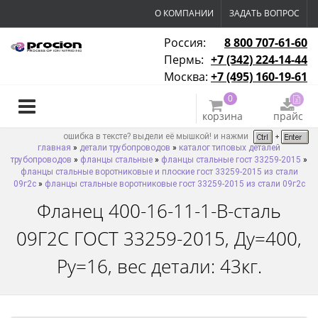
О КОМПАНИИ
ЗАДАТЬ ВОПРОС
Россия:
8 800 707-61-60
Пермь:
+7 (342) 224-14-44
Москва:
+7 (495) 160-19-61
0
корзина
прайс
ошибка в тексте? выдели её мышкой! и нажми
главная
»
детали трубопроводов
»
каталог типовых деталей
трубопроводов
»
фланцы стальные
»
фланцы стальные гост 33259-2015
»
фланцы стальные воротниковые и плоские гост 33259-2015 из стали
09г2с
»
фланцы стальные воротниковые гост 33259-2015 из стали 09г2с
Фланец 400-16-11-1-B-сталь
09Г2С ГОСТ 33259-2015, Ду=400,
Ру=16, вес детали: 43кг.