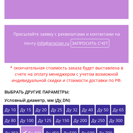
Присылайте заявку с реквизитами и контактами на
почту
info@procion.ru
ЗАПРОСИТЬ СЧЕТ
* окончательная стоимость заказа будет выставлена в
счете на оплату менеджером с учетом возможной
индивидуальной скидки и стоимости доставки по РФ.
ВЫБРАТЬ ДРУГИЕ ПАРАМЕТРЫ:
Условный диаметр, мм (Ду,DN)
Ду 10
Ду 15
Ду 20
Ду 25
Ду 32
Ду 40
Ду 50
Ду 65
Ду 80
Ду 100
Ду 125
Ду 150
Ду 200
Ду 250
Ду 300
Ду 350
Ду 400
Ду 450
Ду 500
Ду 600
Ду 700