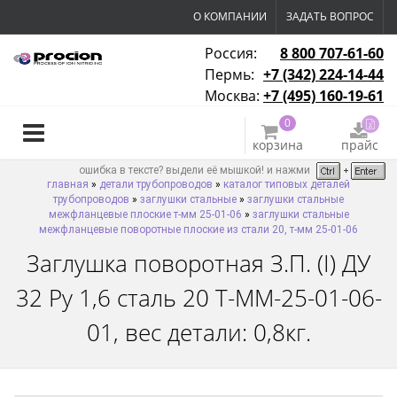
О КОМПАНИИ
ЗАДАТЬ ВОПРОС
Россия:
8 800 707-61-60
Пермь:
+7 (342) 224-14-44
Москва:
+7 (495) 160-19-61
0
корзина
прайс
ошибка в тексте? выдели её мышкой! и нажми
главная
»
детали трубопроводов
»
каталог типовых деталей
трубопроводов
»
заглушки стальные
»
заглушки стальные
межфланцевые плоские т-мм 25-01-06
»
заглушки стальные
межфланцевые поворотные плоские из стали 20, т-мм 25-01-06
Заглушка поворотная З.П. (I) ДУ
32 Ру 1,6 сталь 20 Т-ММ-25-01-06-
01, вес детали: 0,8кг.