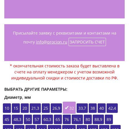
Присылайте заявку с реквизитами и контактами на
почту
info@procion.ru
ЗАПРОСИТЬ СЧЕТ
* окончательная стоимость заказа будет выставлена в
счете на оплату менеджером с учетом возможной
индивидуальной скидки и стоимости доставки по РФ.
ВЫБРАТЬ ДРУГИЕ ПАРАМЕТРЫ:
Диаметр, мм
10
15
20
21,3
25
26,9
32
33,7
38
40
42,4
45
48,3
50
57
60,3
65
76
76,1
80
88,9
89