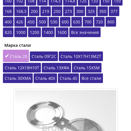
100
102
108
114
114,3
114,8
125
133
150
159
168
168,3
200
219
250
273
300
325
350
377
400
426
450
500
530
600
630
700
720
800
820
1000
1200
1400
1600
Все значения
Марка стали
Сталь 20
Сталь 09Г2С
Сталь 10Х17Н13М2Т
Сталь 12Х18Н10Т
Сталь 13ХФА
Сталь 15Х5М
Сталь 30ХМА
Сталь 40Х
Сталь 45
Все стали