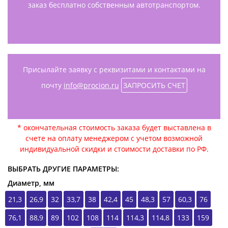
заказ бесплатно собственным автотранспортом.
Присылайте заявку с реквизитами и контактами на
почту
info@procion.ru
ЗАПРОСИТЬ СЧЕТ
* окончательная стоимость заказа будет выставлена в
счете на оплату менеджером с учетом возможной
индивидуальной скидки и стоимости доставки по РФ.
ВЫБРАТЬ ДРУГИЕ ПАРАМЕТРЫ:
Диаметр, мм
21,3
26,9
32
33,7
38
42,4
45
48,3
57
60,3
76
76,1
88,9
89
102
108
114
114,3
114,8
133
159