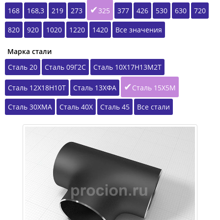
168
168,3
219
273
325
377
426
530
630
720
820
920
1020
1220
1420
Все значения
Марка стали
Сталь 20
Сталь 09Г2С
Сталь 10Х17Н13М2Т
Сталь 12Х18Н10Т
Сталь 13ХФА
Сталь 15Х5М
Сталь 30ХМА
Сталь 40Х
Сталь 45
Все стали