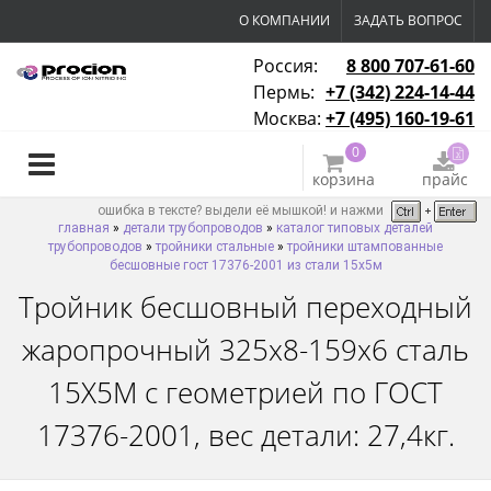
О КОМПАНИИ
ЗАДАТЬ ВОПРОС
Россия:
8 800 707-61-60
Пермь:
+7 (342) 224-14-44
Москва:
+7 (495) 160-19-61
0
корзина
прайс
ошибка в тексте? выдели её мышкой! и нажми
главная
»
детали трубопроводов
»
каталог типовых деталей
трубопроводов
»
тройники стальные
»
тройники штампованные
бесшовные гост 17376-2001 из стали 15х5м
Тройник бесшовный переходный
жаропрочный 325х8-159х6 сталь
15Х5М с геометрией по ГОСТ
17376-2001, вес детали: 27,4кг.