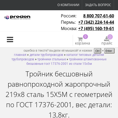
О КОМПАНИИ
ЗАДАТЬ ВОПРОС
Россия:
8 800 707-61-60
Пермь:
+7 (342) 224-14-44
Москва:
+7 (495) 160-19-61
0
корзина
прайс
ошибка в тексте? выдели её мышкой! и нажми
главная
»
детали трубопроводов
»
каталог типовых деталей
трубопроводов
»
тройники стальные
»
тройники штампованные
бесшовные гост 17376-2001 из стали 15х5м
Тройник бесшовный
равнопроходной жаропрочный
219х8 сталь 15Х5М с геометрией
по ГОСТ 17376-2001, вес детали:
13,8кг.