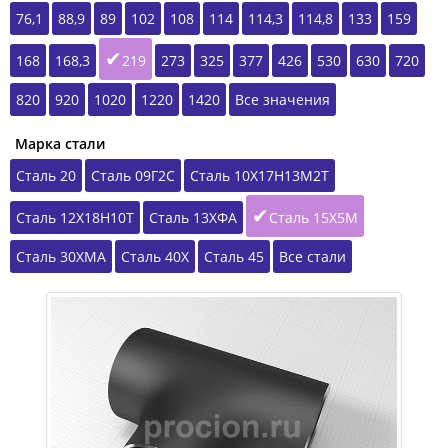
76,1
88,9
89
102
108
114
114,3
114,8
133
159
168
168,3
219
273
325
377
426
530
630
720
820
920
1020
1220
1420
Все значения
Марка стали
Сталь 20
Сталь 09Г2С
Сталь 10Х17Н13М2Т
Сталь 12Х18Н10Т
Сталь 13ХФА
Сталь 15Х5М
Сталь 30ХМА
Сталь 40Х
Сталь 45
Все стали