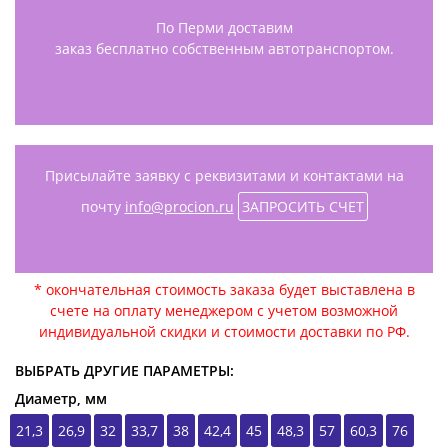
По Перми доставим
заказ бесплатно собственным автотранспортом.
Присылайте заявку с реквизитами и контактами на
почту
info@procion.ru
ЗАПРОСИТЬ СЧЕТ
* окончательная стоимость заказа будет выставлена в
счете на оплату менеджером с учетом возможной
индивидуальной скидки и стоимости доставки по РФ.
ВЫБРАТЬ ДРУГИЕ ПАРАМЕТРЫ:
Диаметр, мм
21,3
26,9
32
33,7
38
42,4
45
48,3
57
60,3
76