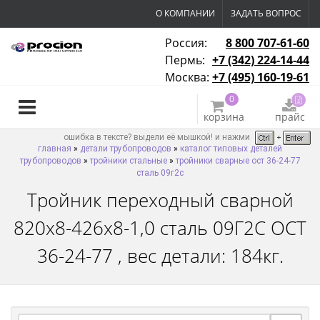
О КОМПАНИИ
ЗАДАТЬ ВОПРОС
Россия:
8 800 707-61-60
Пермь:
+7 (342) 224-14-44
Москва:
+7 (495) 160-19-61
0
корзина
прайс
ошибка в тексте? выдели её мышкой! и нажми
главная
»
детали трубопроводов
»
каталог типовых деталей
трубопроводов
»
тройники стальные
»
тройники сварные ост 36-24-77
сталь 09г2с
Тройник переходный сварной
820х8-426х8-1,0 сталь 09Г2С ОСТ
36-24-77 , вес детали: 184кг.