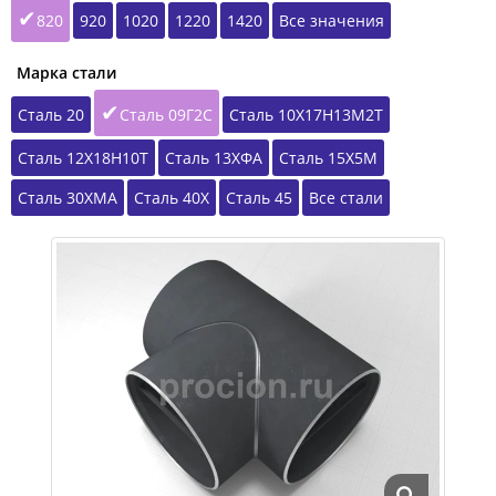
820
920
1020
1220
1420
Все значения
Марка стали
Сталь 20
Сталь 09Г2С
Сталь 10Х17Н13М2Т
Сталь 12Х18Н10Т
Сталь 13ХФА
Сталь 15Х5М
Сталь 30ХМА
Сталь 40Х
Сталь 45
Все стали