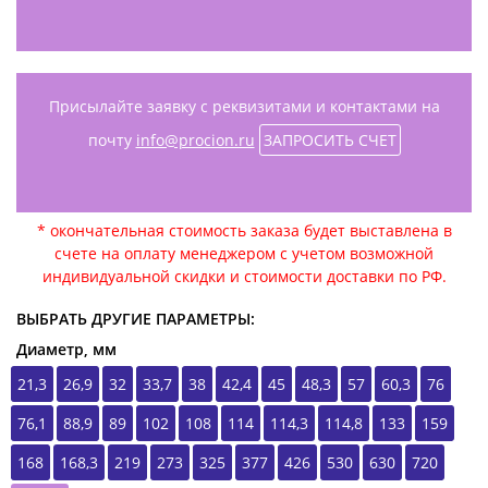
Присылайте заявку с реквизитами и контактами на
почту
info@procion.ru
ЗАПРОСИТЬ СЧЕТ
* окончательная стоимость заказа будет выставлена в
счете на оплату менеджером с учетом возможной
индивидуальной скидки и стоимости доставки по РФ.
ВЫБРАТЬ ДРУГИЕ ПАРАМЕТРЫ:
Диаметр, мм
21,3
26,9
32
33,7
38
42,4
45
48,3
57
60,3
76
76,1
88,9
89
102
108
114
114,3
114,8
133
159
168
168,3
219
273
325
377
426
530
630
720