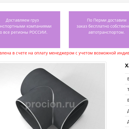
Доставляем груз
По Перми доставим
анспортными компаниями
заказ бесплатно собстве
о все регионы РОССИИ.
автотранспортом.
авлена в счете на оплату менеджером с учетом возможной индив
Х