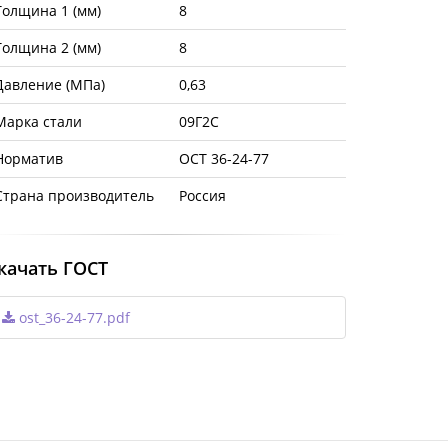
Толщина 1 (мм)
8
Толщина 2 (мм)
8
Давление (МПа)
0,63
Марка стали
09Г2С
Норматив
ОСТ 36-24-77
Страна производитель
Россия
качать ГОСТ
ost_36-24-77.pdf