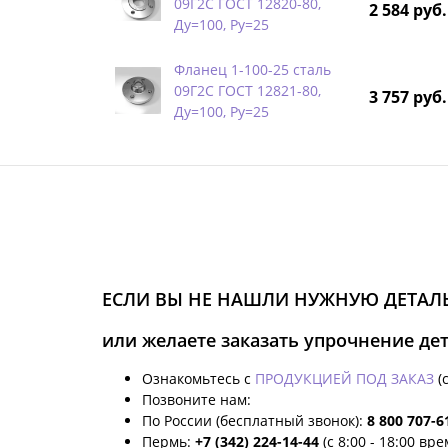
09Г2С ГОСТ 12820-80,
2 584 руб.
Ду=100, Ру=25
Фланец 1-100-25 сталь
09Г2С ГОСТ 12821-80,
3 757 руб.
Ду=100, Ру=25
ЕСЛИ ВЫ НЕ НАШЛИ НУЖНУЮ ДЕТАЛЬ
или желаете заказать упрочнение де
Ознакомьтесь с
ПРОДУКЦИЕЙ ПОД ЗАКАЗ
(
Позвоните нам:
По России (бесплатный звонок):
8 800 707-6
Пермь:
+7 (342) 224-14-44
(с 8:00 - 18:00 вр