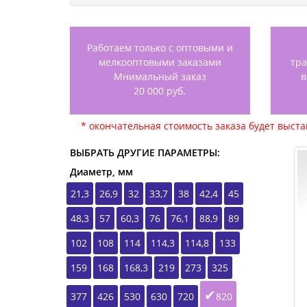
Работаем только с оптовыми и
мелкооптовыми заказами
тр
Мнимальный заказ
в
20 000 руб.
* окончательная стоимость заказа будет выст
ВЫБРАТЬ ДРУГИЕ ПАРАМЕТРЫ:
Диаметр, мм
21,3
26,9
32
33,7
38
42,4
45
48,3
57
60,3
76
76,1
88,9
89
102
108
114
114,3
114,8
133
159
168
168,3
219
273
325
377
426
530
630
720
820