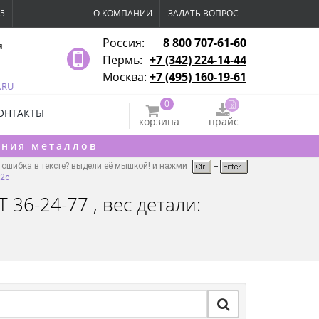
15
О КОМПАНИИ
ЗАДАТЬ ВОПРОС
Россия:
8 800 707-61-60
я
Пермь:
+7 (342) 224-14-44
Москва:
+7 (495) 160-19-61
.RU
0
ОНТАКТЫ
корзина
прайс
ения металлов
ошибка в тексте? выдели её мышкой! и нажми
г2с
36-24-77 , вес детали: