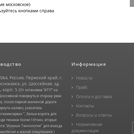
емя московское)
ьзуйтесь кнопками справа
водство
Информация
064, Россия, Пермский край, г.
Новости
снокамск, ул. Шоссейная, зд.
Прайс
, корп. 5
(От остановки "АТП" на
Оплата и доставка
 Шоссейной повернуть в сторону реки
а, после первой железной дороги
Контакты
ернуть налево, указатель
фтехимсервис ", белые ворота для
Вопросы и ответы
зда техники более 10тонн, вторые
Нормативная
ота "Ионные Технологии" для въезда
документация
омобилей и малой спецтехники.)