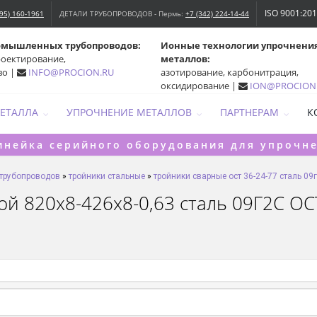
ISO 9001:20
495) 160-1961
ДЕТАЛИ ТРУБОПРОВОДОВ - Пермь:
+7 (342) 224-14-44
омышленных трубопроводов:
Ионные технологии упрочнени
роектирование,
металлов:
во |
INFO@PROCION.RU
азотирование, карбонитрация,
оксидирование |
ION@PROCION
МЕТАЛЛА
УПРОЧНЕНИЕ МЕТАЛЛОВ
ПАРТНЕРАМ
К
инейка серийного оборудования для упрочн
 трубопроводов
»
тройники стальные
»
тройники сварные ост 36-24-77 сталь 09
 820х8-426х8-0,63 сталь 09Г2С ОСТ 