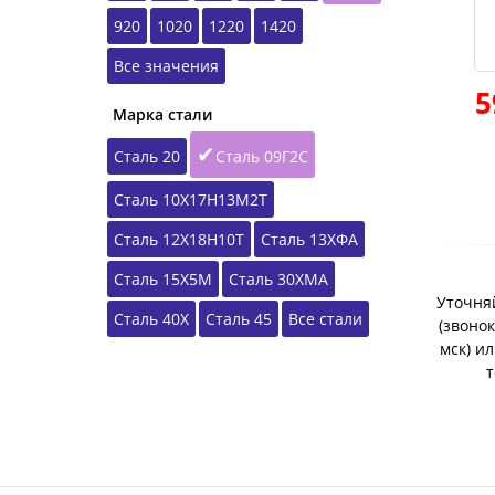
920
1020
1220
1420
Все значения
5
Марка стали
Сталь 20
Сталь 09Г2С
Сталь 10Х17Н13М2Т
Сталь 12Х18Н10Т
Сталь 13ХФА
Сталь 15Х5М
Сталь 30ХМА
Уточняй
Сталь 40Х
Сталь 45
Все стали
(звонок
мск) и
т