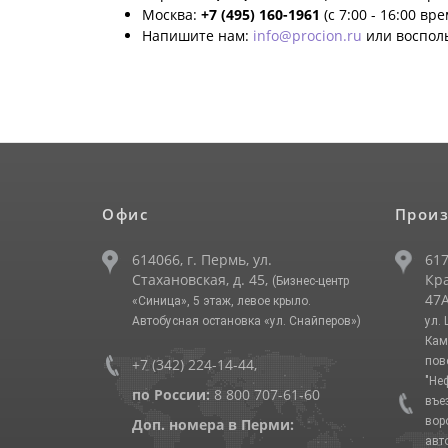
Москва:
+7 (495) 160-1961
(с 7:00 - 16:00 вр
Напишите нам:
info@procion.ru
или воспол
Офис
Произ
614066, г. Пермь, ул.
617
Стахановская, д. 45,
Кра
(Бизнес-центр
47А
«Синица», 5 этаж, левое крыло.
Автобусная остановка «ул. Снайперов»)
ул.
Кам
пов
+7 (342) 224-14-44
,
"Не
по России:
8 800 707-61-60
въе
вор
Доп. номера в Перми:
авт