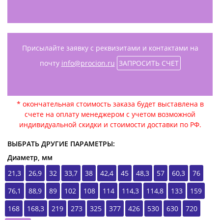
Присылайте заявку с реквизитами и контактами на
почту
info@procion.ru
ЗАПРОСИТЬ СЧЕТ
* окончательная стоимость заказа будет выставлена в
счете на оплату менеджером с учетом возможной
индивидуальной скидки и стоимости доставки по РФ.
ВЫБРАТЬ ДРУГИЕ ПАРАМЕТРЫ:
Диаметр, мм
21,3
26,9
32
33,7
38
42,4
45
48,3
57
60,3
76
76,1
88,9
89
102
108
114
114,3
114,8
133
159
168
168,3
219
273
325
377
426
530
630
720