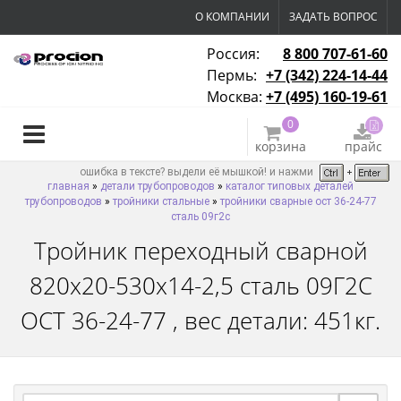
О КОМПАНИИ
ЗАДАТЬ ВОПРОС
Россия:
8 800 707-61-60
Пермь:
+7 (342) 224-14-44
Москва:
+7 (495) 160-19-61
0
корзина
прайс
ошибка в тексте? выдели её мышкой! и нажми
главная
»
детали трубопроводов
»
каталог типовых деталей
трубопроводов
»
тройники стальные
»
тройники сварные ост 36-24-77
сталь 09г2с
Тройник переходный сварной
820х20-530х14-2,5 сталь 09Г2С
ОСТ 36-24-77 , вес детали: 451кг.