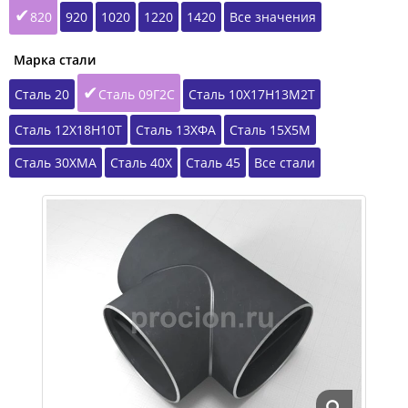
820
920
1020
1220
1420
Все значения
Марка стали
Сталь 20
Сталь 09Г2С
Сталь 10Х17Н13М2Т
Сталь 12Х18Н10Т
Сталь 13ХФА
Сталь 15Х5М
Сталь 30ХМА
Сталь 40Х
Сталь 45
Все стали