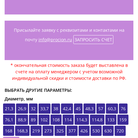
Присылайте заявку с реквизитами и контактами на
почту
info@procion.ru
ЗАПРОСИТЬ СЧЕТ
* окончательная стоимость заказа будет выставлена в
счете на оплату менеджером с учетом возможной
индивидуальной скидки и стоимости доставки по РФ.
ВЫБРАТЬ ДРУГИЕ ПАРАМЕТРЫ:
Диаметр, мм
21,3
26,9
32
33,7
38
42,4
45
48,3
57
60,3
76
76,1
88,9
89
102
108
114
114,3
114,8
133
159
168
168,3
219
273
325
377
426
530
630
720