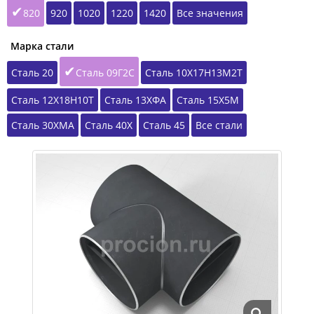
820
920
1020
1220
1420
Все значения
Марка стали
Сталь 20
Сталь 09Г2С
Сталь 10Х17Н13М2Т
Сталь 12Х18Н10Т
Сталь 13ХФА
Сталь 15Х5М
Сталь 30ХМА
Сталь 40Х
Сталь 45
Все стали