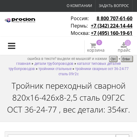
О КОМПАНИИ
ЗАДАТЬ ВОПРОС
Россия:
8 800 707-61-60
Пермь:
+7 (342) 224-14-44
Москва:
+7 (495) 160-19-61
0
корзина
прайс
ошибка в тексте? выдели её мышкой! и нажми
главная
»
детали трубопроводов
»
каталог типовых деталей
трубопроводов
»
тройники стальные
»
тройники сварные ост 36-24-77
сталь 09г2с
Тройник переходный сварной
820х16-426х8-2,5 сталь 09Г2С
ОСТ 36-24-77 , вес детали: 354кг.